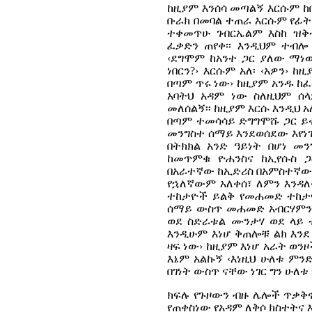
ከዚያም እንሰሳ መጣልኝ እርሱም ከበቅ
ቡራክ በመባል ተጠራ እርሱም የፊት 
ተቀመጥሁ ገብርኤልም እስከ ዝቅተ
ፈቃድን ጠየቀ፡፡ እንዲህም ተብሎ ነ
‹ደግሞም ከአንተ ጋር ያለው ማነው
ነበርን?› እርሱም አለ፡ ‹አዎን› 
በጣም ጥሩ ነው› ከዚያም አንዱ ከፈተ
አባትህ አዳም ነው ስለዚህም ሰ
መለሰልኝ፡፡ ከዚያም እርሱ እንዲህ አ
በጣም ተመሳሳይ ድግግሞሹ ጋር ይቀ
መንግስተ ሰማይ እንደወሰደው እየነገ
በትክክል አንድ ዓይነት በሆነ መ
ከመጥምቁ ዮሐንስና ከኢየሱስ ጋ
በአራተኛው ከኢድሪስ በአምስተኛው 
የኋለኛውም አለቀሰ፣ ለምን እንዳ
ተከታዮች ይልቅ የመሐመድ ተከታዮ
ሰማይ ውስጥ መሐመድ አብርሃምን 
ወደ ስድራቱል ሙንታሃ ወደ ላይ 
እንዲሁም እነሆ ቅጠሎቹ ልክ እንደ 
ዛፍ ነው› ከዚያም እነሆ አራት ወን
እኔም አልኩኝ ‹እነዚህ ሁለቱ ምን
በገነት ውስጥ ናቸው ነገር ግን ሁለ
ክፍሉ የጉዞውን ብዙ ሌሎች ጥቃቅኖ
የጠቀስነው የአዳም ለቅሶ ክስተትና 