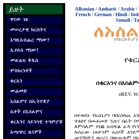
Albanian
/
Amharic
/
Arabic
/
French
/
German
/
Hindi
/
Ind
Somali
/
Ta
የቁር
በቁርአንና በእስል
በ
REV. W.
በተወሰኑ የአረቢያን ባህረሰላጤ 
ተፅዕኖ በመሐመድ ጊዜና በፊት በጣ
ለምሳሌም ያህል አብዱል ፊዳ የነ
ኩስራው (ወይንም አረቦች እንደ
መንግስትን ወረረ፡፡ በውጤቱም በኤ