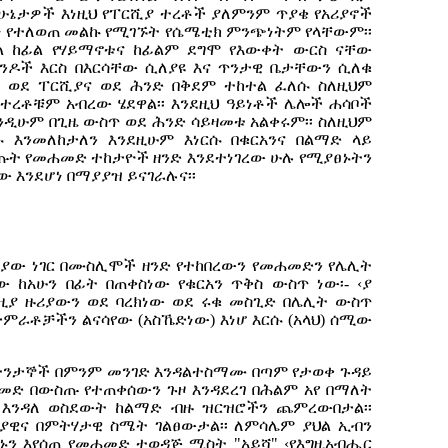
ድ ሁኔታዎች እነዚህ የፐርሺያ ተረቶች ያለምንም ጥያቄ የአሪያኖች
ነ የተለወጠ መልኩ የሚገኙት የሴሜቲክ ምንጭነትም የላቸውም፡፡
ህል ከፊል የሃይማኖቱና ከፊልም ደግሞ የእውቀት ውርስ ናቸው
ንዶች እርስ በእርሳቸው ሲለያዩ እና ጥንታዊ ቤታቸውን ሲለቁ
ያ ወደ ፐርሺያና ወደ ሕንድ በቅደም ተከተል ፈለሱ ስለዚህም
ተረቶቹም አብረው ሄደዋል፡፡ እንደዚህ ዓይነቶች ሌሎች ሐሳቦች
ንዲሁም በጊዜ ውስጥ ወደ ሕንድ ሳይዛመቱ አልቀሩም፡፡ ስለዚህም
 እንመለከታለን እንደዚሁም እነርሱ በቁርአንና በልማድ ላይ
ጡት የመሐመድ ተከታዮች ዘንድ እንደተነገረው ሁሉ የሚያፀኑትን
ው እንደሆነ በማያያዝ ይናገራሉና፡፡
ያው ነገር በሙስሊሞች ዘንድ የተከበረውን የመሐመድን የሌሊት
ው ከአሁን በፊት በጠቀስነው የቁርአን ጥቅስ ውስጥ ነው፡- ‹ያ
ዚያ ዙሪያውን ወደ ባረክነው ወደ ሩቁ መስጊድ በሌሊት ውስጥ
ታምራቶቻችን ልናሳየው (አስኼድነው) እነሆ እርሱ (አላህ) ሰሚው
 ተንታኞች በምንም መንገድ እንዳልተስማሙ በጣም የታወቀ ጉዳይ
መድ በውስጡ የተጠቀሰውን ጉዞ እንዳደረገ በሕልም አየ በማለት
 እንዳለ ወስደውት ከልማድ ብዙ ዝርዝሮችን ጨምረውበታል፡፡
ያዊና በምትሃታዊ ስሜት ገልፀውታል፡፡ ለምሳሌም ያህል ኢብን
ልጣኑን እየሰጠ የመሐመድ ተወዳጅ ሚስት "አይሻ" ‹የእግዚአብሔር