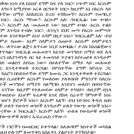
ሎ አነስ ያለ ከአህያ ደግሞ ከፍ ያለ ነበር፡፡ ነጭም ነበር እርሱም
እግሩን ከሚያየው አርቆ ዘርግቶት ነበር፡፡ ከዚያም እኔ በእርሱ ላይ
ኛው ሰማይ እስክደርስ ድረስ ተሸከመኝ፡፡ እርሱም የመግቢያ
በር፡- ‹እርሱ ማነው?› እርሱም አለ፡ ‹ገብርኤል› ነው ተባለ፡፡
?› እርሱም አለ ‹መሐመድ ነው› ከዚያም ተባለ፡ ‹እርሱ ተልኮ
ከዚያም እንዲህ ተብሎ ነበር፡- ‹እንኳን ደህና መጣ የእርሱ መምጣት
ው እንደገባሁም እነሆ አዳም በዚያ ነበረ፡፡ ገብርኤልም አለ፡ ‹ይህ
ላምታ ስጠው› እኔም ሰላምታን ሰጠሁት እርሱም ሰላምታዬን
ለ፡- ‹ለጥሩው ልጅና ለጥሩው ነቢይ አቀባበል›፣ ታሪኩ ከአሰልቺውና
ጥላል፡፡ ገብርኤል መሐመድን ከአንድ መንግስተ ሰማይ ወደ ሌላ
ረን በእያንዳንዱ በር ላይ ተመሳሳይ ጥያቄን እየተጠየቀ እንዲሁም
ንገድ መልስን እየሰጠ ነው፡፡ በሁለተኛው ሰማይ ላይ መሐመድ
ር እንዲተዋወቅ ተደርጓል፣ በሦስተኛው ደግሞ ከዮሴፍ ጋር
ከአሮን በስድስተኛው ደግሞ ከሙሴ ጋር እንዲተዋወቅ ተደርጓል፡፡
ለቀሰ ሲጠየቅም እርሱም የመለሰው ያለቀሰበት ምክንያት ከእርሱ
ች መንግስተ ሰማያት ስለሚገቡ እንደሆነ መለሰ፡፡ በሰባተኛው
አገኘው ከዚያም የተለመደው ሰላምታ ተካሄደ፡፡ ‹ከዚያም በኋላ
ተወሰድሁ እነሆም ፍሬዎቹ እንደ ሸክላ ሰራተኛ ገምቦዎች ነበሩ
ዝሆን ጆሮዎች ነበሩ፡፡ እርሱም አለኝ፡ ‹ይህ የድንበሩ ቅዱስ አበባ
ዞች ሁለት የውስጥ ወንዞች እንዲሁም ሁለት የውጭ ወንዞች ነበሩ፡፡
ድናቸው ኦ ገብርኤል?› እርሱም አለኝ፡ ‹ሁለቱ የውስጦቹ ወንዞች
ቱ የውጭዎቹ አባይና ኤፍራጢስ ናቸው›፡፡
ች ነገሮችን በመዘርዘር ይቀጥላል፣ ከሌሎቹም ክስተቶች መካከል
እዚህ ሁሉንም ለመጥቀስ አስፈላጊ ያልሆኑት ይገኙበታል፡፡