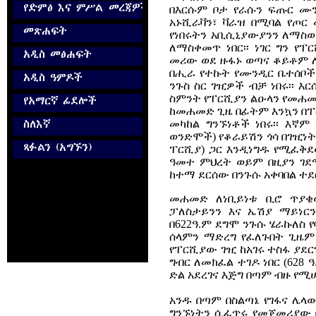
በእርሱም ቦታ የራሱን ፍጡር ሙን
አኑሺራቫን፣ ቫራዝ በሚባል የጦር 
የነበሩትን አቢሲኒያውያንን ለማስወ
ለማስቀመጥ ነበር፡፡ ነገር ግን የ
መሪው ወደ ዙፋኑ ወጣና ቆይቶም ለ
በሒራ የተኩት የሙንዲር ቤተሰቦች
ንጉስ ስር ገዢዎች ብቻ ነበሩ፡፡ 
ስምንት የፐርሺያን ልዑላን የመሐመድ
ከመሐመድ ጊዜ በፊትም እንኳን በፐ
መካከል ግንኙነቶች ነበሩ፡፡ እኛም
ወንድሞች) የቆራይሽን ጎሳ በገዢነት
ፐርሺያ) ጋር እንዲነግዱ የሚፈቅደው
ዓመተ ምህረት ወይም በዚያን ገደ
ከተማ ደርሰው በንጉሱ አቀባበል ተደር
መሐመድ ለነቢይነቱ ቢሮ ጥያቄው
ፓለስታይንን እና ኤሽያ ማይነርን
በ622ዓ.ም ደግሞ ንጉሱ ሄራኩለስ 
ሰላምን ማድረግ የፈለጉበት ጊዜም ከ
የፐርሺያው ገዢ ከአገሩ ተስፋ ያደ
ግብር ለመክፈል ተገዶ ነበር (628 
ድል አደረገና እጅግ በጣም ብዙ የሚ
አንዱ በጣም በስልጣኔ የገፋና ሌላ
ግንኙነትን ሲፈጥሩ የመጀመሪያው በ