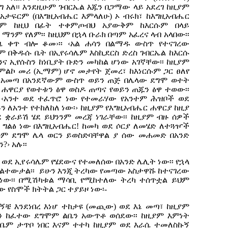
 አለ፡፡ እንደዚሁም ገብርኤል እጁን በጋማው ላይ አደረገ ከዚያም
 አታፍርም (በእግዚአብሔር እምላለሁ) ኦ ብሩክ፣ ከእግዚአብሔር
ንም ከዚህ በፊት ተቀምጦብህ አያውቅም ከእርሱም በላይ
 ማንም የለም፡፡ ከዚህም በኋላ ቡራክ በጣም አፈረና ላብ አላበው፡፡
 ቀጥ ብሎ ቆመ›፡፡ ‹አል ሐሳን በልማዱ ውስጥ የተናገረው
ም በቅዱሱ ቤት በኢየሩሳሌም እስኪደርስ ድረስ ገብርኤል ከእርሱ
ንና ኢየሱስን ከነቢያት ቡድን መካከል ሆነው አገኛቸው፡፡ ከዚያም
አምልኮ መሪ (ኢማም) ሆኖ መታየት ጀመረ፣ ከእነርሱም ጋር ፀለየ
 አመጣ በአንደኛውም ውስጥ ወይን ጠጅ በሌላው ደግሞ ወተት
 ሐዋርያ የወተቱን ፅዋ ወስዶ ጠጣና የወይን ጠጁን ፅዋ ተወው፡፡
 ‹አንተ ወደ ተፈጥሮ ነው የተመራሃው የአንተም ሕዝቦች ወደ
 ለአንተ የተከለከለ ነው፡› ከዚያም የእግዚአብሔር ሐዋርያ ከዚያ
 ቋራይሽ ሄደ ይህንንም መረጃ ነገራቸው፡፡ ከዚያም ብዙ ሰዎች
ገር ግልፅ ነው በእግዚአብሔር! ከመካ ወደ ሶርያ ለመሄድ ለተጓዦች
ም ደግሞ ሌላ ወርን ይወስድባቸዋል ያ ሰው መሐመድ በአንድ
› አሉ፡፡
ወደ ኢየሩሳሌም የሄደውና የተመለሰው በአንድ ሌሊት ነው፡፡ የኋላ
ጉልተውታል፡፡
ይሁን እንጂ ትረካው የመጣው አስታዋሹ ከተናገረው
ነው፡፡ በሚሽካቱል ማሳቢ የሚከተለው ትረካ ተሰጥቷል ይህም
የስሞች ክትትል ጋር ተያይዞ ነው፡-
ተኝቼ እንደነበረ እነሆ ተከታዩ (መጪው) ወደ እኔ መጣ፣ ከዚያም
ውን ከፈተው ደግሞም ልቤን አውጥቶ ወሰደው፡፡ ከዚያም እምነት
ልቤም ታጥቦ ነበር እናም ተተካ ከዚያም ወደ እራሴ ተመለስኩኝ