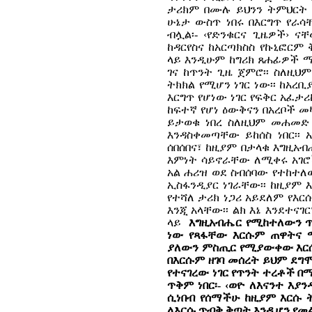
ታሪክም በሙሉ ይህንን ትምህርት 
ሁኔታ ውስጥ ነበሩ በእርግጥ የራሳ
ብሏል፡- ‹የድንቁርና ጊዜዎች› ና
ከዳርየስና ከአርጣክስስ የኩኒፎር
ላይ እንዲሁም ከግሪክ ጸሐፊዎች ማ
ገና ከጥንት ጊዜ ጀምሮ፡፡ ስለዚህ
ትክክል የሚሆን ነገር ነው፡፡ ከአረ
እርግጥ የሆነው ነገር የፍቅር አፈ
ከፍተኛ የሆነ ዕውቅናን በአረቦች መ
ይታወቁ ነበረ ስለዚህም መሐመድ 
እንዳስቀመጣቸው ይከሰስ ነበር፡፡
ሰበሰበና፣ ከዚያም በታላቁ እግዚአ
እምነት ሳይኖራቸው ለሚቀሩ አገሮ
አል ሐሪዝ ወደ ስብሰባው የተከተለ
ኢስፋንዲያር ነገራቸው፡፡ ከዚያም እ
የተሻለ ታሪክ ነጋሪ አይደለም የእር
እንጂ አላቸው፡፡ ልክ እኔ እንደተና
ላይ
እግዚአብሔር የሚከተለውን ጥቅ
ነው የጻፋቸው እርሱም ጠዋትና ማ
ያለውን ምስጢር የሚያውቀው እርሱ ል
በእርሱም ዘገባ መሰረት ይህም ደግሞ
የተናገረው ነገር የጥንት ተረቶች በ
ጥቅም ነበር፡- ‹ወዮ ለእናንተ እ
ሲነበብ የሰማችሁ ከዚያም እርሱ 
ለእርሱ ጥብቅ ቅጣት እንዲሆን የመል