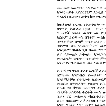
መሐመድ ለመጣበት ክስ ያመጣው መል
እንዳንጠይቅ አያደርገንም እንዲህ
ተደርጎ የነበረውን ጠቀሳ ከመመርመር
ከዚህ በላይ በናድር የተጠቀሱት ‹
ከጥቂት ትውልድ በኋላ
በጣም 
ገጠሬዎች ከሰሩት ውስጥ ነው ይህ
እርሱም ፊርዳውሲ በግጥም መልክ 
በሁኔታቸው በጣም ጥንታውያን ናቸ
በሻናሜህ ላይ አንመሰረትም፤ ይ
እንዲሁም በአሁኑ ጊዜ ባለው ግጥ
ሆኖ ላይወሰድ ይችላል፡፡ እንዳጋ
መጽሐፍት ውስጥ ጥንታዊነቱ ምንም
እኛም የምንጠቁመው ወደ እነዚህ ም
የፐርሺያን ንጉስ ተረት አረቦች ሊሰ
ሰምተው እንደነበረ፤ በመሆኑም
እንደማይቻል በጥንቃቄ ሊደመደም 
መወሰድ በተመለከተ ያለውን የፐር
የጡብ ዛፍ ቫፓህ፣ የአሪማን ተረ
ብዙዎች አስደናቂ ተረቶች ሙሉ ለ
ቢሆኑ ኖሮ መሐመድ የክርስትያን
ነበር፡፡ ስለዚህም እኛ እንደዚህ 
አንድ ዓይነት ነገር መኖር አለመ