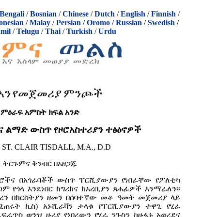
Bengali
/
Bosnian
/
Chinese
/
Dutch
/
English
/
Finnish
/
onesian
/
Malay
/
Persian
/
Oromo
/
Russian
/
Swedish
/
mil
/
Telugu
/
Thai
/
Turkish
/
Urdu
አን
የመ
ጀመሪያ
ምንጮች
ምዕራፍ አምስት ክፍል አንድ
ምና ልማድ ውስጥ የዞሮአስተሪያን ተፅዕኖዎች
 ST. CLAIR TISDALL, M.A., D.D
ትርጉምና
ቅንብር
በአዘጋጁ
አገሮችና በአጎራባቾች ውስጥ ፐርሺያውያን የነበራቸው የፖለቲካ
ም የጎላ እንደነበር ከግሪክና ከአረቢያን ጸሐፊዎች እንማራለን፡፡
ገረን በክርስትያን ዘመን በሰባተኛው መቶ ዓመት መጀመሪያ ላይ
ሚጠሩት ኪስ) አኑሺራቫን ታላቁ የፐርሺያውያን ተዋጊ የሂራ
ፍራጥስ ወንዝ ዙሪያ የነበረውን የሂራ ንጉስን ከዙፋኑ አወረደና