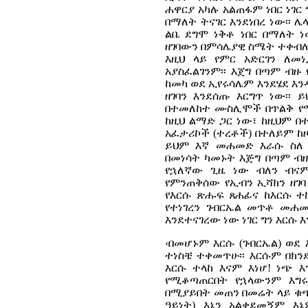
ሐዋርያ አካሉ አልጠፋም ነበር ነገር
በማለት ትናገር እንደነበረ ነው፡፡ 
ልቤ ደግሞ ነቅቶ ነበር በማለት 
ዘገባውን በምሳሌያዊ ስሜት ተቀብሎታ
እዚህ ላይ የምር አድርገን ለመ
አያስፈልገንም፡፡ እጀግ በጣም 
ከመካ ወደ ኢየሩሳሌም እንደሄደ እ
ዘገባን እንደሰጡ እርግጥ ነው፡፡
በተመለከተ ሙስሊሞች በጥልቅ የሚያ
ከዚህ ልማድ ጋር ነው፣ ከዚህም 
አፈታሪኮች (ተረቶች) በተለይም ከ
ይህም እኛ መሐመድ እራሱ ስለ 
በመነሳት ካመኑት እጅግ በጣም ብ
የኋለኛው ጊዜ ነው ብለን ብናም
የምንጠቅሰው የኢብን ኢሻክን ዘገባ
የእርሱ ጽሑፍ ጸሐፊና ከእርሱ ተ
የተነገረን ገብርኤል መጥቶ መሐመ
እንደተናገረው ነው ነገር ግን እርሱ እ
‹በመሆኑም እርሱ (ገብርኤል) ወደ 
ተነስቼ ተቀመጥሁ፡፡ እርሱም በክን
እርሱ ተላከ እናም እነሆ! ነጭ እ
የሚቆጣጠርበት የኋላውንም እግሩን
በሚያይበት መጠን በመሬት ላይ ቁጭ 
ዓይነት) እኔን አልቀደመኝም እኔ