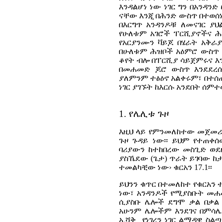
እንዳልሆነ ነው ነገር ግን በአንዳን
ናቸው እንጂ በሕንድ ውስጥ በተወሰ
በእርግጥ አንዳንዶቹ ለመናገር ያ
የሁለቱም አገሮች ፐርሺያኖችና ሕ
የአርያንሙን ቫይጆ በሄራት አቅራ
በሁለቱም ሕዝቦች አዕምሮ ውስጥ 
ቆየት ብሎ በፐርሺያ ሳይጀምሩና እ
በመሐመድ ጆሮ ውስጥ እንደደረሱ
ያለምንም ተፅዕኖ አልቀሩም፣ በተሰ
ነገር ያገኙት ከእርሱ አንደበት ሰምተ
1. የሌሊቱ ጉዞ
እዚህ ላይ የምንመለከተው መጀመሪ
ጉዞ ጉዳይ ነው፡፡ ይህም የተጠቀሰ
ባሪያውን ከተከበረው መስጊድ ወደ
ያስኼደው (ጌታ) ጥራት ይገባው ከ
ተመልካቺው ነው› ቁርአን 17.1፡፡
ይህንን ቁጥር በተመለከተ የቁርአን
ነው፣ አንዳንዶች የሚያስቡት መሐ
ሲያስቡ ሌሎች ደግሞ ቃል በቃል
አሁንም ሌሎችም እንደገና በምሳሌ
ኢሻቅ
የነገረን ነገር ልማዳዊ ስ