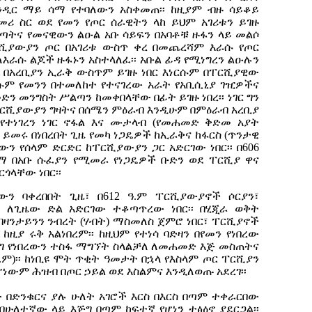
ዲር ማይ ሳማ የተባለውን አስቀመጠ፡፡ ከዚያም ብዙ ሳይቆይ
መሪ ስር ወደ የመን የጦር ሰራዊትን ላከ ይህም አገሪቱን ይገዙ
ጣትና የመናዊውን ልዑል አቡ ሳይፍን በአባቶቹ ዙፋን ላይ መልሶ
ፐርሺያውያን ጦር በአገሪቱ ውስጥ ቀረ በመጨረሻም እራሱ የጦር
እራሱ ልጆች ዙፋኑን አስተላለፈ፡፡ አቡል ፊዳ የሚነግረን ልዑሉን
 በአረቢያን ኢራቅ ውስጥም ይገዙ ነበር እነርሱም በፐርሺያዊው
እርሱም የመንን በተመለከተ የተናገረው አራት የአቢሲኒያ ገዢዎችና
ን መንግስት ሥልጣን ከመቀበላቸው በፊት ይገዙ ነበረ፡፡ ነገር ግን
ርሺያውያን ግዛትና በሰሜን ምዕራብ እንዲሁም በምዕራብ አረቢያ
 የተነገረን ነገር ኖፋል እና ሙታላብ (የመሐመድ ቅድመ አያት
 ይመሩ በነበረበት ጊዜ የመካ ነጋዴዎች ከኢራቅና ከፋርስ (ጥንታዊ
ን የሰላም ድርድር ከፐርሺያውያን ጋር አድርገው ነበር፡፡ በ606
ማ በአቡ ሱፈያን የሚመራ የነጋዴዎች ቡድን ወደ ፐርሺያ ዋና
ጎላቸው ነበር፡፡
ን ባቀረበበት ጊዜ፣ በ612 ዓ.ም ፐርሺያውያኖች ሶርያን፣
 ለጊዜው ድል አድርገው ተቆጣጥረው ነበር፡፡ በሂጂራ ወቅት
የባዛንታይንን ንብረት (ሃብት) ማስመለስ ጀምሮ ነበር፣ ፐርሺያኖች
ዚያ ሩቅ አልነበረም፡፡ ከዚህም የተነሳ ባድዛን በየመን የነበረው
ርግ የነበረውን ተስፋ ማግኘት ስላልቻለ ለመሐመድ እጅ መስጠትና
ዓ.ም)፡፡ ከነቢዩ ሞት ጥቂት ዓመታት በኋላ የእስላም ጦር ፐርሺያን
ሆነውም ሕዝብ በጦር ኃይል ወደ እስልምና እንዲለወጡ አደረገ፡፡
ው በድንቁርና ያሉ ሁለት አገሮች እርስ በእርስ በጣም ተቀራርበው
ሁለተኛው ላይ እጅግ በጣም ከፍተኛ የሆነን ተፅዕኖ ያደርጋል፡፡