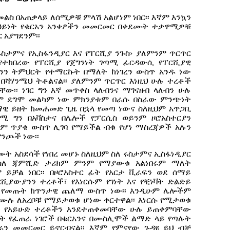
ስ በአጠቃላይ ለሰሚዎቹ ምላሽ አልሆነም ነበር፡፡ እኛም እንኳን
 ዓይነት የቁርአን አንቀፆችን መመርመር በቀደሙት ተቃዋሚዎቹ
 አያግደንም፡፡
የሩስታምና የኢስፋንዲያር እና የፐርሺያ ንጉስ› ያለምንም ጥርጥር
የተከበረው የፐርሺያ የጀግንነት ገጣሚ ፊርዳውሲ የፐርሺያዊ
ንን ትምህርት የተማርኩት በማለት ከነገረን ውስጥ አንዱ ነው
በሻሃንሜህ ትቶልናል፡፡ ያለምንም ጥርጥር እነዚህ ሁሉ ተረቶች
ው፡፡ ነገር ግን እኛ መጥቀስ ላለብንና ማገናዘብ ላለብን ሁሉ
ህም ደግሞ መልካም ነው ምክንያቱም በራሱ በስራው ምንጭነት
ማዊ ይዘት ከመሐመድ ጊዜ በኋላ የመጣ ነውና ስለዚህም አጥጋቢ
ጣሚ ግን በአቫስታና በሌሎች የፓርሲስ ወይንም ዞሮአስተርያን
 ጥያቄ ውስጥ ሊገባ የማይችል ብቁ የሆነ ማስረጃዎች አሉን
ንጮች ነው፡፡
ሙት አስደሳች የነበረ መሆኑ ስለዚህም ስለ ሩስታምና ኢስፋነዲያር
 ስለ ጃምሺድ ታሪክም ምንም የማያውቁ አልነበሩም ማለት
ይቻል ነበር፡፡ በዞሮአስተር ፊት የአርታ ቪራፍን ወደ ሰማይ
ሺያውያንን ተረቶች፣ የእነርሱም የገነት እና የቺነቫት ድልድይ
ት የመጡት ከጥንታዊ ጨለማ ውስጥ ነው፡፡ እንዲሁም ሌሎችም
ሙሉ ለአረቦቹ የማይታወቁ ሆነው ቀርተዋል፡፡ እነርሱ የሚታወቁ
ና የአይሁድ ተረቶችን እንደተጠቀመባቸው ሁሉ ይጠቀምባቸው
ዓይነት የፈጠራ ነገሮች በቁርአንና በሙስሊሞች ልማድ ላይ የጣሉት
ኖሩን መመርመር ይኖርብናል፡፡ እኛም የምናየው ጉዳዩ ይህ ብቻ