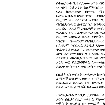
በተጠጋሁት ጊዜ በኋላው እግሩ ብድግ
‹ኦ ብሩክ ነህ አንተ ስለምትሰራው
ባሪያ ከመሐመድ በስተቀር ማ
በእግዚአብሔር ዘንድ በጣም የተከበረ
ከዚያም እኔ እስከምቀመጥበት ጊዜ
የእግዚአብሔር ሐዋርያ ሄደ እንዲሁ
ጋር ሄደ፡፡ እዚያም አብርሃምን ሙሴ
የእግዚአብሔር ሐዋርያ የእነርሱ የ
ከዚያም ገብርኤል ሁለት ፅዋዎችን
ነበረበት፡፡ በመሆኑም የእግዚአብሔር
ስለዚህም ገብርኤል እንዲህ አለው
ተፈጥሮ ይመራሉ፣ ኦ መሐመድ ወይን
ወጣ ጠዋትም በሆነ ጊዜ እርሱ ወደ
እንደዚህ፡ ‹በእግዚአብሔር! ይህ ነ
አንድ ወር ይፈጅባቸዋል ለመመለስ
ሌሊት ውስጥ ሄዶ ወደ መካ ተመለሰን?
በዚህ ትረካ መሰረት መሐመድ ከመካ 
ልማዶች ሁሉም ጉዞውን በጣም አ
ከመሐመድ ከእራሱ ነው በማለት 
ከተለመደው ልማዶች ከተላለፈባቸው 
‹የእግዚአብሔር ነቢይ ያያያዘው፡ 
እርሱ በዚህና በዚያ መካከል ያለ
የሞላበት ወርቃዊ ፅዋ መጣልኝ፡፡ 