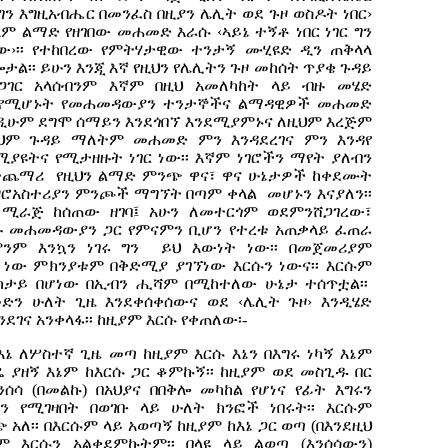
 ግን እግዚአብሔር በመንፈስ በዚያን ሌሊት ወደ ጉዞ ወስዶት ነበር›
ሌላም ልማድ የዘገበው መሐመድ እራሱ ‹ኣይኔ ተኝቶ ነበር ነገር ግን
ነው›፡፡ የተከበረው የምትሃታዊው ተንታኝ ሙሂዩድ ዲን ጠቅላላ
ል፡፡ ይሁን እንጂ እኛ የዚህን የሌሊትን ጉዞ መከሰት ጥያቄ ጉዳይ
ነጋገር አላሰብንም እኛም በዚህ አመለካከት ላይ ብዙ መሄድ
ብዙ የሚሆኑት የመሐመዳውያን ተንታኞችና ልማዳዊዎች መሐመድ
ንዲሁም ደግሞ ሰማይን እንደጎበኘ እንደሚያምኑና ለዚህም እረጅም
 ይህም ጉዳይ ማለትም መሐመድ ምን እንዳደረገና ምን እንዳየ
ዩትና የሚታዘዙት ነገር ነው፡፡ እኛም ነገሮችን ማየት ያለብን
በተጨማሪ የዚህን ልማድ ምንጭ ዋና፣ ዋና ሁኔታዎች ከቀደሙት
ዞሮአስተሪያን ምንጮች ማግኘት በጣም ቀላል መሆኑን እናያለን፡፡
ሚራጅ ከሰጠው ዘገባ፤ አሁን ለመተርጎም ወደምንሸጋገረው፣
ዙ መሐመዳውያን ጋር የምናምን ቢሆን የተረቱ አጠቃላይ ፈጠራ
ንም እንኳን ነገሩ ግን ይህ እውነት ነው፡፡ በመጀመሪያም
 ነው ምክንያቱም በቅድሚያ ያገኘነው እርሱን ነውና፡፡ እርሱም
ከታይ በሆነው በኢብን ሒሻም በሚከተለው ሁኔታ ተሰጥቷል፡፡
ድን ሁለት ጊዜ እንደቀሰቀሰውና ወደ ‹ሌሊት ጉዞ› እንዲሄድ
ንደገና አንቀላፋ፡፡ ከዚያም እርሱ የቀጠለው፡-
እኔ ለሦስተኛ ጊዜ መጣ ከዚያም እርሱ እኔን በእግሩ ነካኝ እኔም
ዴ ያዘኝ እኔም ከእርሱ ጋር ቆምኩኝ፡፡ ከዚያም ወደ መስጊዱ በር
ንሰሳ (በመልኩ) በአህያና በበቅሎ መካከል የሆነና የፊት እግሩን
 የሚገዛበት በወገቡ ላይ ሁለት ክንፎች ነበሩት፡፡ እርሱም
አለ፡፡ በእርሱም ላይ አወጣኝ ከዚያም ከእኔ ጋር ወጣ (በእንደዚህ
ም እርሱን አልቀደምኩትም፡፡ በላዩ ላይ ልወጣ (እንሰሳውን)