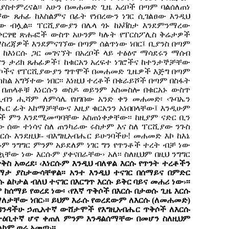
ያስተምረናል፡፡ አሁን በመሐመድ ጊዜ አረቦች በጣም ባልሰለጠነ
ቸው ጸሐፊ ከእስልምና በፊት የነበረውን ነገር ሲገልፀው እንዲህ
ቸው ብሏል፡፡ ፐርሺያውያን በሌላ ጎኑ ከአቫስታ እንደምንማረው
ም ቅርፃዊ ጽሑፎች ውስጥ አሁንም ካሉት የፐርስፖሊስ ቅሬታዎች
ስረጃዎች እንደምናገኘው በጣም ሰልጥነው ነበር፤ ቢያንስ በጣም
ም ከእነርሱ ጋር መገናኘት በአረቦች ላይ ተፅዕኖ ማሳደሩን ማሰብ
ቢያን ታሪክ ጸሐፊዎች፣ ከቁርአን አረፍተ ነገሮችና ከተንታኞቻቸው
ታሪኮችና የፐርሺያውያን ግጥሞች በመሐመድ ጊዜዎች እጅግ በጣም
ካከል አግኝተው ነበር፡፡ እነዚህ ተረቶች በቁራይሾች በጣም በስፋት
በጠላቶቹ እነርሱን ወስዶ ወይንም አስመስሎ በቁርአኑ ውስጥ
 ኢብን ሒሻም ለምሳሌ የዘገበው አንድ ቀን መሐመድ፡ ‹ጉባኤን
ብሔር ፊት አከማቻቸውና እዚያ ቁርአንን አነበበላቸው፤ እንዲሁም
ች ምን እንደሚመጣባቸው አስጠነቀቃቸው፡፡ ከዚያም ናድር ቢን
ው ሰው ተነሳና ስለ ጠንካራው ሩስታም እና ስለ ፐርሺያው ንጉስ
ርሱ እንደዚህ፡- ‹በእግዚአብሔር ይሁንባችሁ! መሐመድ እኮ ከእኔ
ሱም ንግግር ምንም አይደለም ነገር ግን የጥንቶች ተረት ብቻ ነው
ገርኳቸው ነው እርሱም ያቀናበራቸው› አለ፡፡ ስለዚህም በዚህ ንግግር
ስ አወረደ፡ ‹እነርሱም እንዲህ ብለዋል እርሱ የጥንት ተረቶችን
ታ ያስታውሳቸዋል፡፡ አንተ እንዲህ ተናገር በሰማይና በምድር
ኮታል ብለህ ተናገር በእርግጥ እርሱ ይቅር ባይና መሐሪ ነው›፡፡
 ከሰማይ የወረደ ነው፡ ‹የእኛ ጥቅሶች በእርሱ በታወሱ ጊዜ እርሱ
ማለታቸው ነበር›፡፡ ይህም እራሱ የወረደውም ለእርሱ (ለመሐመድ)
ያንዳንዳችሁ ኃጢአተኛ ውሸታሞች የእግዚአብሔር ጥቅሶች ለእርሱ
ትዕቢተኛ ሆኖ ቀጠለ ምንም እንዳልሰማቸው በመሆን ስለዚህም
ካም ወሬ አመጣ›፡፡