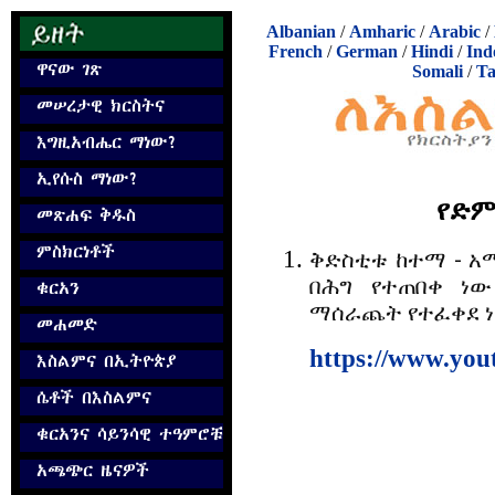
Albanian
/
Amharic
/
Arabic
/
French
/
German
/
Hindi
/
Ind
Somali
/
Ta
የድም
ቅድስቲቱ ከተማ - አማ
በሕግ የተጠበቀ ነው
ማሰራጨት የተፈቀደ 
https://www.you