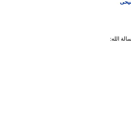
سيحى
لة الله: