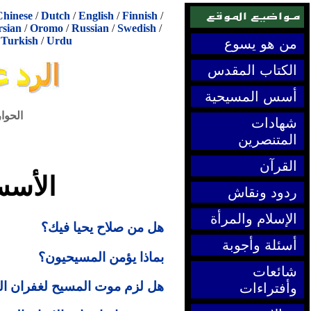
Chinese
/
Dutch
/
English
/
Finnish
/
rsian
/
Oromo
/
Russian
/
Swedish
/
/
Turkish
/
Urdu
من هو يسوع
الكتاب المقدس
أسس المسيحية
الحوا
شهادات
المتنصرين
القرآن
الأسس
ردود ونقاش
الإسلام والمرأة
هل من صلاح يحيا فيك؟
أسئلة وأجوبة
بماذا يؤمن المسيحيون؟
شائعات
هل لزم موت المسيح لغفران ا
وأفتراءات