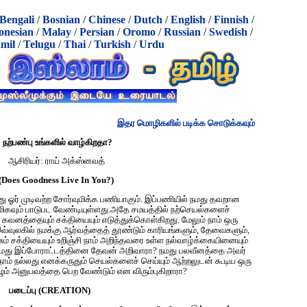
Bengali
/
Bosnian
/
Chinese
/
Dutch
/
English
/
Finnish
/
onesian
/
Malay
/
Persian
/
Oromo
/
Russian
/
Swedish
/
mil
/
Telugu
/
Thai
/
Turkish
/
Urdu
இதர மொழிகளில் படிக்க சொடுக்கவும்
நற்பண்பு உங்களில் வாழ்கிறதா?
ஆசிரியர்: ராய் அக்ஸ்னவத்
(Does Goodness Live In You?)
ு ஓர் முடிவ‌ற்ற சோர்வுமிக்க பணியாகும். இப்பணியில் ந‌ம‌து த‌வ‌றான
ிக‌வும் பாடுப‌ட‌ வேண்டியுள்ள‌து.அதே ச‌மயத்தில் நற்செய‌ல்களைச்
ு கவனத்தையும் சக்தியையும் எடுத்துக்கொள்கிற‌து. மேலும் நாம் ஒரு
்வுலகில் நமக்கு ஆர்வத்தைத் தூண்டும் காரியங்களும், தேவைகளும்,
்சும் சக்தியையும் உறிஞ்சி நாம் அறிந்தவரை உள்ள நல்வாழ்க்கையினையும்
. நமது இப்போராட்டத்தினை தேவன் அறிவாரா? நமது பலவீனத்தை அவர்
ம் நல்லது என‌க்கருதும் செயல்களைச் செய்யும் ஆற்றலுடன் கூடிய ஒரு
ம் அனுபவத்தை பெற வேண்டும் என விரும்புகிறாரா?
படைப்பு (CREATION)