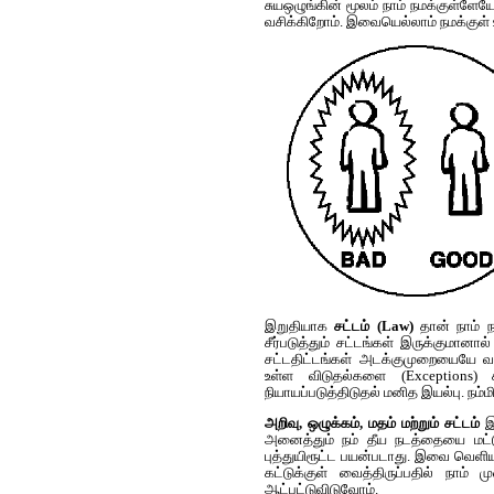
சுய‌ஒழுங்கின் மூலம் நாம் நமக்குள்ளே
வசிக்கிறோம். இவையெல்லாம் நமக்குள
இறுதியாக
சட்டம் (Law)
தான் நாம் 
சீர்படுத்தும் சட்டங்கள் இருக்குமான
சட்டதிட்டங்கள் அடக்குமுறையையே வள
உள்ள விடுதல்களை (Exceptions) 
நியாயப்படுத்திடுதல் மனித இயல்பு. நம்ம
அறிவு, ஒழுக்க‌ம், ம‌த‌ம் ம‌ற்றும் ச‌ட்ட‌ம்
இ
அனைத்தும் ந‌ம் தீய‌ ந‌ட‌த்தையை ம‌ட்டுப
புத்துயிரூட்ட‌ ப‌ய‌ன்ப‌டாது. இவை வெள
கட்டுக்குள் வைத்திருப்ப‌தில் நாம்
ஆட்பட்டுவிடுவோம்.