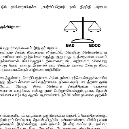
்டும் நல்லோராயிருக்க முயற்சிப்பதோடு நாம் திருப்தி அடைய
இருக்கிறோமா?
்பது மிகவும் கடினம். இது ஓர் அடைய
ர்.நாம் செய்த‌ தீமைக‌ளை ச‌ரிக்க‌ட்டும் அள‌விற்கு அதிகமதிகமான‌
‌ காரிய‌ம் என்ப‌து இவ‌ர்க‌ள் க‌ருத்து. இது ந‌ம‌து ந‌ட‌த்தைக‌ளை எல்லாம்
ும் நல்லவைகள் எப்பொழுதுமே தீமைகளை விட அதிகமாக உள்ளவாறு
்பது போல் உள்ளது. இதனால் நாம் செய்யும் நன்மை அல்லது தீமை
ோதனையாகவே நம் வாழ்க்கை மாறிவிடும்.
டைத்துள்ளார், சோதிப்பதற்காக அல்ல. நம்மை நற்செயல்களுக்காகவே
கிறது. நற்செயல்களை செய்வதற்காகவே நம்மை அவர் படைத்தாரே தவிர
ிறோமா அல்லது தீமை அதிகமாக செய்கிறோமா என்பதை
ண்மையான‌ வாழ்க்கை என்பது நாம் பெற்றுக்கொள்ளும்படியாக தேவன்
ையினை வாழ்வதே ஆகும். ஆகையினால் நம்மில் உள்ள நல்லவை முதலில்
 என்பதைவிட நம் வாழ்க்கை ஒரு நிறைவான பாத்திரம் போன்றே உள்ளது.
திரம் நாம் செய்யும்படி தேவன் விரும்பிய நன்மைகளினால் விளிம்பு வரை
ட்டுள்ளதாய் இருக்கின்றது. நாம் நம்மால் இயன்ற மிகப்பெரிய நன்மை
ச் செய்யும்போது இது தேவனின் நோக்கத்தை நிறைவேற்றும் நம்