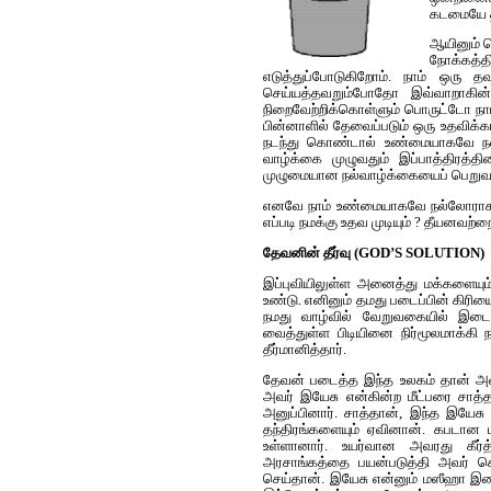
கடமையே தவ
ஆயினும் பெ
நோக்க‌த
எடுத்துப்போடுகிறோம். நாம் ஒரு 
செய்ய‌த்த‌வ‌றும்போதோ இவ்வாறாகின
நிறைவேற்றிக்கொள்ளும் பொருட்டோ நாம் 
பின்னாளில் தேவைப்ப‌டும் ஒரு உத‌விக்
ந‌டந்து கொண்டால் உண்மையாக‌வே ந‌ன்
வாழ்க்கை முழுவ‌தும் இப்பாத்திர‌த்த
முழுமையான‌ ந‌ல்வாழ்க்கையைப் பெறுவத
என‌வே நாம் உண்மையாக‌வே ந‌ல்லோராக‌ 
எப்ப‌டி ந‌ம‌க்கு உத‌வ‌ முடியும் ? தீய‌ன‌வ‌ற
தேவனின் தீர்வு (GOD’S SOLUTION)
இப்புவியிலுள்ள‌ அனைத்து ம‌க்களையும் 
உண்டு. எனினும் த‌ம‌து ப‌டைப்பின் கிரி
ந‌ம‌து வாழ்வில் வேறுவகையில் இடைப்ப
வைத்துள்ள‌ பிடியினை நிர்மூலமாக்கி ந‌
தீர்மானித்தார்.
தேவன் படைத்த இந்த உலகம் தான் அவரு
அவர் இயேசு என்கின்ற மீட்பரை சாத்
அனுப்பினார். சாத்தான், இந்த இயேசு
தந்திரங்களையும் ஏவினான். கபடான ம
உள்ளானார். உயர்வான அவரது கீர்த
அரசாங்கத்தை பயன்படுத்தி அவர் செ
செய்தான். இயேசு என்னும் மஸீஹா இ