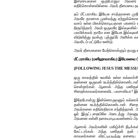
இச்செயல்கள் ஒருபோதும் அவரை
எதிர்கொள்ளவில்லை. அவர் தீமையை நன
ந‌ம் மீட்ப‌ராகிய‌ இயேசு சாத்தானை மு
அவரே தானா‌க‌ முன்வந்து ஏற்றுக்கொ
வ‌ச‌ம் உள்ள மிக‌க்கொடிய‌தான‌ ம‌ர‌ண
நிரூபித்தார். அவ‌ர் ஒருவரே இவ்வுலக
பலமிக்கவர் தாமே என இயேசு இவ்வுலகி
விடுவித்து நமக்கு புத்துயிர் அளிக்க‌ வ‌
அவரிடம் மட்டுமே உண்டு.
அவர் தீமைகளை மேற்கொள்ளும் தமது வல
மீட்ப‌ராகிய‌ (மஸீஹாவாகிய) இயேசுவை பின
(FOLLOWING JESUS THE MESSI
ஒரு கால‌த்தில் உல‌கில் உள்ள‌ எல்லாச்ச
தன்னை ஒருவன் உயர்த்திக்கொண்டான்.
சென்றார்கள். ஆனால் அந்த மனிதன
சிறைக்காவலர்களைவிட பலசாலியா? இ
இதேபோன்று இன்னொருவனும் எல்லாச்சிறைக
தன்னை உயர்த்திக்கொண்டான். சிறைக
அவர்களை எதிரெதிராக சந்தித்தான். 
ஓர் இருட்டறையிலே அடைத்து அவனுக
அவனை எள்ளி நகையாடியவண்ணம் அமர்ந
ஆனால் அவர்களின் மகிழ்ச்சி நீடிக்கவ
கேட்டார்கள். அந்த மனிதன் தன் வ
காவலர்களை விரட்டியடித்து ஏனைய‌