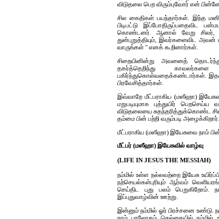
விடுதலை பெற விரும்புவோர் என் பின்
சில கைதிகள் பயந்தார்கள். இந்த மன
பிடிபட்டு இப்போதிருப்பதைவிட ப
கொண்டனர். ஆனால் வேறு சிலர், "ப
துன்புறுத்தியும், இவர்களைவிட அவன் 
வாருங்கள் " என‌க் கூறினார்கள்.
சிறையினின்று அவ‌னைத் தொடர்ந்து 
த‌க‌ர்த்தெறிந்து காவலர்க
பகிர்ந்துகொள்வதைக்கண்டார்கள். இ
பிரவேசித்தார்கள்.
இவ்வாறே மீட்பராகிய (மஸீஹா) இயேசு
மறுபடியுமாக புத்துயிர் பெறசெய்ய வா
விடுதலையை சுதந்தரித்துக்கொண்ட ச
தம்மை பின் பற்றி வரும்படி அழைக்கிறார்
மீட்பராகிய (மஸீஹா) இயேசுவை நாம் பின
மீட்ப‌ர் (மஸீஹா) இயேசுவில் வாழ்வு
(LIFE IN JESUS THE MESSIAH)
ந‌ம்மில் உள்ள‌ ந‌ல்ல‌வ‌ற்றை இயேசு உய
ந‌ற்செய‌ல்க‌ள்புரியும் ஆர்வ‌ம் வெளிய‌ர‌
செய்திட‌ புது ப‌ல‌ம் பெறுகிறோம். ந
இப்புதுவாழ்வின் ஊற்று.
இன்னும் நம்மில் ஓர் பிரச்சனை உண்டு.
நாம் பரலோகம் செல்கையில் நம்மில் 