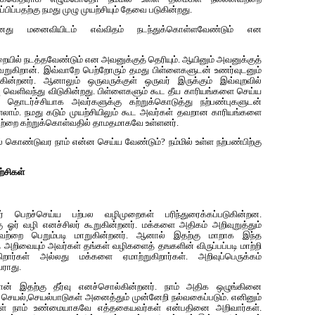
ப்பதற்கு நமது முழு முயற்சியும் தேவை படுகின்றது.
 மனைவியிடம் எவ்விதம் நடந்துக்கொள்ளவேண்டும் என
யில் நடத்தவேண்டும் என அவனுக்குத் தெரியும். ஆயினும் அவ‌னுக்குத்
றுகிறான். இவ்வாறே பெற்றோரும் தமது பிள்ளைகளுடன் உணர்வுடனும்
கின்றனர். ஆனாலும் ஒருவருக்குள் ஒருவர் இருக்கும் இவ்வுறவில்
ு வெளிவந்து விடுகின்றது. பிள்ளைகளும் கூட தீய காரியங்களை செய்ய‌
 தொடர்ச்சியாக அவர்களுக்கு க‌ற்றுக்கொடுத்து நற்பண்புகளுடன்
ளலாம். நமது கடும் முயற்சியிலும் கூட அவர்கள் தவறான காரியங்களை
லவற்றை கற்றுக்கொள்வதில் தாமதமாகவே உள்ளனர்.
ில் கொண்டுவர நாம் என்ன செய்ய வேண்டும்? நம்மில் உள்ள நற்பண்பிற்கு
ற்சிகள்
ிர் பெறச்செய்ய பற்பல வழிமுறைகள் பரிந்துரைக்கப்படுகின்றன.
ு ஓர் வழி என‌ச்சிலர் கூறுகின்றனர். மக்களை அதிகம் அறிவுறுத்தும்
்றை பெறும்படி மாறுகின்றனர். ஆனால் இதற்கு மாறாக இந்த
 அறிவையும் அவர்கள் தங்கள் வழிகளைத் தஙகளின் விருப்ப‌ப்படி மாற்றி
றார்கள் அல்லது மக்களை ஏமாற்றுகிறார்கள். அறிவுப்பெருக்கம்
ராது.
ன் இதற்கு தீர்வு எனச்சொல்கின்றனர். நாம் அதிக ஒழுங்கினை
ெயல்,செயல்பாடுகள் அனைத்தும் முன்னேறி நல்வகைப்படும். எனினும்
கள் நாம் உண்மையாகவே எத்தகையவர்கள் என்பதினை அறிவார்கள்.