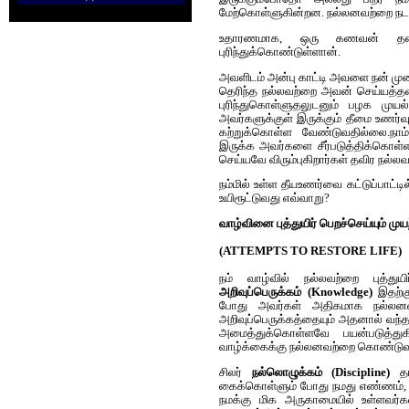
மேற்கொள்ளுகின்றன. நல்லனவற்றை நடப்பி
உதாரணமாக, ஒரு கணவன் தனது
புரிந்துக்கொண்டுள்ளான்.
அவளிடம் அன்பு காட்டி அவளை நன் முறை
தெரிந்த நல்லவற்றை அவன் செய்யத்தவ
புரிந்துகொள்ளுதலுடனும் பழக முயல்
அவர்களுக்குள் இருக்கும் தீமை உணர்வ
கற்றுக்கொள்ள வேண்டுவதில்லை.நாம்
இருக்க‌ அவர்களை சீர்படுத்திக்கொள்
செய்யவே விரும்புகிறார்கள் தவிர நல்
நம்மில் உள்ள தீயஉணர்வை கட்டுப்பாட்ட
உயிரூட்டுவது எவ்வாறு?
வாழ்வினை புத்துயிர் பெறச்செய்யும் முய
(ATTEMPTS TO RESTORE LIFE)
நம் வாழ்வில் நல்லவற்றை புத்துய
அறிவுப்பெருக்கம் (Knowledge)
இதற்க
போது அவர்கள் அதிகமாக நல்லனவற
அறிவுப்பெருக்கத்தையும் அதனால் வந்த
அமைத்துக்கொள்ளவே பயன்படுத்துகி
வாழ்க்கைக்கு நல்லனவற்றை கொண்டுவ
சிலர்
நல்லொழுக்கம் (Discipline)
தா
கைக்கொள்ளும் போது நமது எண்ணம், ச
நமக்கு மிக அருகாமையில் உள்ளவர்