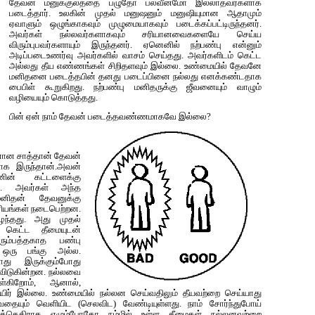
தேவன் மனுக்குலத்தை பழுதோ பலவீனமோ இல்லாதவர்களாக‌
படைத்தார். உலகின் முதல் மனுஷனும் ம‌னுஷியுமான ஆதாமும்
ஏவாளும் ஒழுங்காகவும் முழுமையாகவும் படைக்கப்பட்டிருந்தனர்.
அவர்கள் நல்லவர்களாகவும் சரியானவைகளையே செய்ய
விரும்புபவர்களாயும் இருந்தனர். ஏனெனில் நற்பண்பு என்னும்
அடிப்படைஉண‌ர்வு அவர்களில் வாசம் செய்தது. அவர்களிடம் கெட்ட
அல்லது தீய எண்ணங்கள் சிறிதளவும் இல்லை. உண்மையில் தேவனே
மனிதனை படைத்தபின் தனது படைப்பினை நல்லது எனக்கண்டதாக
பைபிள் கூறுகிறது. நற்பண்பு மனிதருக்கு ஜீவனையும் வாழும்
வழியையும் கொடுத்த‌து.
பின் ஏன் நாம் தேவன் படைத்தவண்ணமாகவே இல்லை?
ான சாத்தான் தேவன்
யாக இருந்தான்.அவன்
ின் கட்டளைக்கு
னான். அவர்கள் அந்த
மனிதன் தேவனுக்கு
ரியங்கள் நடைபெற்றன.
ந்தது. அது முதல்
் கெட்ட தீமையுடன்
ும்பத்தகாத பண்பு
் ஒரு பங்கு அல்ல.
ாது இருக்கும்போது
ுவிடுகின்றன. நல்லவை
்கிறோம், ஆனால்,
யிர் இல்லை. உண்மையில் நல்லன செய்வதிலும் தீயவற்றை செய்யாது
ழுவதையும் வெளியிட (செலவிட) வேண்டியுள்ளது. நாம் சோர்ந்துபோய்
மக்கெதிராக எழும்போதோ நம்மில் உள்ள தீமைகள் நல்லனவற்றை