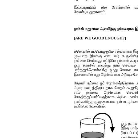
இவ்வாறாயின் சில நேரங்களில் மட
வேண்டியதுதானா?
நாம் போதுமான அளவிற்கு நல்லவராக 
(ARE WE GOOD ENOUGH?)
ஏனெனில் எப்பொழுதுமே நல்லவராக இருப
முடியாத இலக்கு என பலர் கூறுகின்றன
ந‌ன்மை செய்வ‌து ம‌ட்டுமே நம்மால் கூடிய
ஒரு த‌ராசில் வைத்து நாம் செய்ய
பார்த்துக்கொள்வதே நமது வேலை என
இவைகளில் எது அதிகம் என அறியும் ச
தேவன் நம்மை ஓர் நோக்கத்திற்காக ப
அவர் படைத்திருப்பதாக வேதம் கூறு
நாம் நன்மை அதிகமாக செய்க
சோதித்துப்பார்ப்பதற்காக அல்ல. உ
நமக்களித்த முழுமையான நல் வாழ்க்க
உயிர்பெற வேண்டும்.
ஒரு தராசு
இந்த பாத்
நிரப்பப்ப
ஒன்றினை