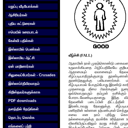
மறுப்பு வீடியோக்கள்
ஆசிரியர்கள்
புதிய கட்டுரைகள்
ஈமெயில் உரையாடல்
கேள்வி பதில்கள்
இஸ்லாமில் பெண்கள்
வீழ்ச்சி (FALL)
இஸ்லாமிய ஆட்சி
ஆதாமின் நாள் முதற்கொண்டு பகைவன
ஏன் மாறினார்கள்
உருவாக்கியதை அழிப்பதிலேயே குறி
ஆதாமையும் ஏவாளையும் தேவன
சிலுவைப்போர்கள் - Crusades
கீழ்ப்படியாதிருக்குமாறு தூண்டி
தூண்டுதலுக்கு பலியானார்கள். 
இஸ்லாம்/தீவிரவாதம்
கீழ்படியாமல் போகும்போது இரண்டு கா
முதலாவது தீமை அவர்களுள் நுழை
கிறிஸ்தவர்களுக்காக‌
ஒவ்வொருவரும் தம்முள் வசிக்கும
போராடவேண்டியதானது. இந்த விர
PDF downloads
தேவனின் படைப்பின் திட்டத்தின
இரண்டாவது தேவனுக்கு கீழ்படிய
தளத்தில் தேடுங்கள்
மனிதரின் உள்ளான நற்பண்புகள் செத்த
எவை என‌ நாம் புரிந்து கொள
தொடர்பு கொள்க‌
நல்லவைகளுக்கு தமக்கே உரித்தான உ
விலகியிருப்பதிலும் நமது சக்தி மு
எங்களைப் பற்றி
இருக்கும்போதோ அல்லது பிறர் ந