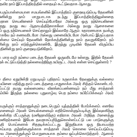
ிர நாம் இப்பாத்திரத்தில் எதையும் கூட்டுவதாக ஆகாது.
ரும்பான்மையான‌ ச‌ம‌ய‌ங்க‌ளில் இப்பாத்திர‌ம் குறைவுப‌டும்ப‌டி தேவனின்
்தினின்று நாம் மாறுபாடாக‌ நடந்து இப்பாத்திரத்திலுள்ளதை
தவறான செய‌லினைச் செய்யும்போதோ அல்ல‌து ஒரு ந‌ற்செய‌லினை
்ற‌து. ந‌ம‌து சுய‌ ஆதாயத்திற்காக‌வோ அல்ல‌து ந‌ம‌து ஆசைகளை
ஒரு ந‌ற்செய‌லைச் செய்தாலும் இவ்வாறே ஆகும். உதார‌ண‌மாக‌ ந‌ம‌க்கு
காக‌வே ந‌ம் க‌ண‌வ‌ரிட‌மோ அல்ல‌து ம‌னைவியிட‌மோ அன்பாய் இருப்ப‌தாக‌
மை செய்யும் தேவனின் நோக்க‌த்தினின்று நாம் த‌வ‌றுகிறோம். ந‌ம்
ினின்று நாம் எடுத்துக்கொண்டே இருந்து முடிவில் தேவன் விரும்பிய‌
ினின்று நாம் குறைவுப‌டுகிறோம்.
மாற‌ வ‌ழி நம்மை படைத்த தேவன் ஒருவ‌ரிட‌மே உள்ள‌து. இதில் தேவன்
்றைக் கட்டுப்ப‌டுத்தி ந‌ல்ல‌ன‌வ‌ற்றிற்கு உயிரூட்ட‌ அவ‌ர் என்ன‌ செய்துள்ளார் ?
தீமை ஏதுமின்றி ம‌றுப‌டியும் புதிதாய் உருவாக்க‌ தேவனுக்கு வ‌ல்ல‌மை
யையினை ம‌தித்து தாம் ப‌டைத்த‌தை பாதுகாக்க‌ அவ‌ர் சித்த‌ம் கொண்டார்.
ட்டு த‌ம‌து வ‌ல்ல‌மையை விள‌ங்க‌ப்ப‌ண்ணவும் ந‌ம் மீது சாத்தான்
ம்மில் இருந்த நல்லவை புதுவாழ்வு பெற‌ நம்மை உயிர்ப்பிக்க‌வும் அவ‌ர்
க்கும் சாத்தானுக்கும் நடைபெறும் யுத்தத்தின் போர்க்களம். எனவே
தானையும் அவன் செயல்களையும் எதிர்கொள்ளும்படிக்கு இவ்வுலகிற்கு
 என்கிற மீட்பருக்கு (மஸீஹாவிற்கு) எதிராக அவன் அறிந்த அனைத்து
னிதர்களால் இயேசு தவறாகப்புரிந்துகொள்ளப்பட்டு பல பாடுகளுக்கு
்தி பொய்களால் சிதற‌டிக்கப்பட்டது. இறுதியாக ஒரு நியாயமற்ற
ய்யாத குற்றங்களுக்காக சாத்தான் அவர் கொலை செய்யப்படும்படி
வை அனைத்துக்கும் பொறுமையாக தம்மை ஒப்புக்கொடுத்தார். ஆனால்