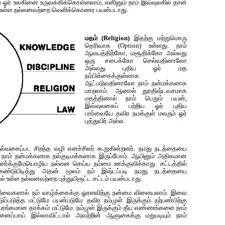
யே ஓர் உலகினை உருவக்கிக்கொள்ளலாம், எனினும் நாம் இவ்வுலகில் தான்
் உள்ள‌ நல்லனவற்றை வெளிக்கொணர பயன்படாது.
மதம் (Religion)
இதற்கு மற்றுமொரு
தெரிவாக (Option) உள்ளது. நாம்
ஆல‌யத்திற்கோ, மசூதிக்கோ அல்லது
ஒரு சபைக்கோ செல்வதினாலோ
அல்லது புதிய ஓர் மத
நம்பிக்கைக்குள்ளாக
ஆட்படுவதினாலோ நாம் நன்மக்களாக
மாறலாம். ஆனால் துரதிஷ்டவச‌மாக‌
மதத்தினால் நாம் பெறும் பயன்,
இவ்வுல‌கைப் ப‌ற்றிய‌ ஓர் புதிய‌
பார்வையே த‌விர‌ ந‌ம‌க்குள் ம‌ல‌ரும் ஓர்
புத்துயிர் அல்ல‌.
நல்வகைப்பட சிறந்த வழி எனச்சிலர் கூறுகின்ற‌னர். நமது நடத்தையை
ால் நாம் நன்மக்களாக நல்குடிமக்களாக‌ இருப்போம். ஆயினும் அதிகமான
ர்க்குமேயொழிய‌ நல்லன செய்ய நம்மை ஊக்குவிக்காது. சட்டத்தில்
கண்டுபிடித்து அதன் மூலம் நம் இஷ்டப்படி நமது நடத்தையை
ில் உள்ள நல்லனவற்றை புத்துயிரூட்ட சட்டம் பயன்படாது.
வைகளால் ந‌ம் வாழ்க்கைக்கு ஓரளவிற்கு நன்மை விளையலாம். இவை
்ப‌டுத்த‌ ம‌ட்டுமே ப‌ய‌ன்ப‌டுமே தவிர‌ ந‌ம்முள் இருக்கும் நற்ப‌ண்பிற்கு
ிய‌ர‌ங்க‌மான தாக்கம் மட்டுமே. நம்முள் இருக்கும் தீய எண்ணங்களை நாம்
 முனைப்பாய் இல்லாவிட்டால் அவற்றின் ஆளுகைக்கு மறுபடியும் நாம்