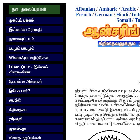
Albanian
/
Amharic
/
Arabic
/
French
/
German
/
Hindi
/
Ind
Somali
/
Ta
முகப்புப் பக்கம்
இஸ்லாமிய அகராதி
தளவரைப் படம்
படமும் பாடமும்
WhatsApp வழி(லி)கள்
Islam Quiz - இஸ்லாம்
வினாடிவினா
தேவன் & அல்லாஹ்
இயேசு யார்?
ந‌ற்ப‌ண்புமிக்க வாழ்வினை வாழ முய‌ல்வ‌த
போக்குக‌ளை க‌ட்டுக்குள் வைத்திருக்க ம
பைபிள்
செய்யவும் வேண்டியுள்ளது. இது நம் முழ
நடுநிலையான உலகில் வசிக்கவில்லை. இவ
கிறிஸ்தவம்
பரபரப்புகளும் உண்டு. இவை நம்மில் மிஞ
வாழ முடியாதபடி செய்து விடுகின்றன‌
குர்‍ஆன்
கவனியாமல் இருப்பாரா? அல்லது அவர் நா
வித்தியாசனமான‌ வாழ்க்கையினை வாழு
முஹம்மது
விவாத மறுப்புக்கள்