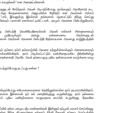
னே வாருங்கள்" என‌ அறைகூவினான்.
ிதனுடன் சேர்ந்தால் அவன் பிடிபடும்போது தாங்களும் அவனோடு கூட
ன்மடங்கு வேதனைகளை அனுபவிக்க நேரிடும் என அவர்கள் அச்சம்
ார், இவனுக்கு இவர்கள் தங்களால் ஆனமட்டும் தீங்கு செய்து
மிகவும் பலசாலி எனக்காட்டிவிட்டான்., நாமும் அவனை பின்ப‌ற்றுவோம்,
பின்ப‌ற்றி வெளியேறின‌வ‌ர்க‌ள் அவ‌ன் எல்லாச் சிறைக‌ளையும்
ளை முறியடிக்கும் த‌ன‌து வ‌ல்ல‌மையை அவர்களுடன்
தனால் அவர்கள் அவனை பின்பற்றி நேர்மையான அவனது ராஜ்ஜியத்தில்
வும் தம்மை நம்பி தம்வாழ்வில் அவரை ஏற்றுக்கொள்ளும் அனைவரையும்
க்களிக்கிறார். தாம் அடிக்கப்பட்டும் வன்சிறையாகிய தீங்கினின்று
ிறைக்கைதி அவரே. அவர் நம்மை ஒரு புதிய நன்மையான வாழ்க்கை வாழ
.
்பற்றும்போது நடப்பது என்ன ?
ிர்ப்பிக்கும்போது ச‌ரியான‌வைக‌ளை தெரிந்துகொள்ள‌ நாம் தயாராகின்றோம்.
ங்க‌மாக‌ இல்லாம‌ல் ந‌ம் உள் ம‌ன‌திலிருந்து வ‌ருகின்ற‌து. நாம் ந‌ல்ல‌வை
ாம் புதிய‌ ம‌னித‌ர்க‌ளாக‌ மாறுவ‌தாக‌ பைபிள் கூறுகிற‌து. தேவனே
 நம்மில் உள்ள பழைய தீய எண்ணங்கள் இன்னும் நம்முள் வாசம் செய்கிறது.
உள்ள இந்த தீயனவற்றை எல்லாம் நீக்கி தேவன் நம்மை ஆரம்பத்தில்