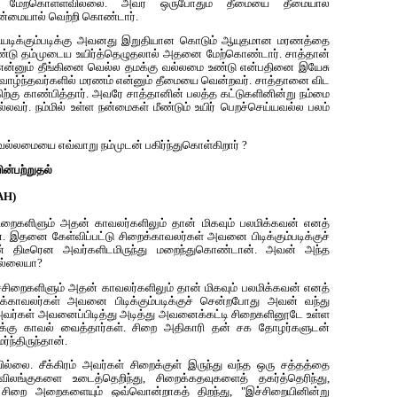
 மேற்கொள்ளவில்லை. அவர் ஒருபோதும் தீமையை தீமையால்
்மையால் வெற்றி கொண்டார்.
றிய‌டிக்கும்ப‌டிக்கு அவனது இறுதியான கொடும் ஆயுத‌மான‌ ம‌ர‌ண‌த்தை
ண்டு தம்முடைய‌ உயிர்த்தெழுதலால் அத‌னை மேற்கொண்டார். சாத்தான்
‌ம் என்னும் தீங்கினை வெல்ல தமக்கு வல்லமை உண்டு என்பதினை இயேசு
ில் வாழ்ந்தவர்களில் மரணம் என்னும் தீமையை வென்றவர். சாத்தானை விட
ற்கு காண்பித்தார். அவரே சாத்தானின் பலத்த கட்டுகளினின்று நம்மை
ல்ல‌வ‌ர். ந‌ம்மில் உள்ள‌ ந‌ன்மைக‌ள் மீண்டும் உயிர் பெறச்செய்யவல்ல பலம்
்லமையை எவ்வாறு நம்முடன் பகிர்ந்துகொள்கிறார் ?
்ப‌ற்றுத‌ல்
AH)
ிறைக‌ளிளும் அத‌ன் காவ‌ல‌ர்க‌ளிலும் தான் மிக‌வும் ப‌ல‌மிக்க‌வ‌ன் எனத்
 இதனை கேள்விப்பட்டு சிறைக்காவலர்கள் அவனை பிடிக்கும்படிக்குச்
் திடீரென அவர்களிடமிருந்து மறைந்துகொண்டான். அவன் அந்த
ல்லையா?
‌ளிளும் அத‌ன் காவ‌ல‌ர்க‌ளிலும் தான் மிக‌வும் ப‌ல‌மிக்க‌வ‌ன் எனத்
்காவலர்கள் அவனை பிடிக்கும்படிக்குச் சென்றபோது அவன் வந்து
அவர்கள் அவனைப்பிடித்து அடித்து அவனைக்கட்டி சிறைகளினூடே உள்ள
்கு காவல் வைத்தார்கள். சிறை அதிகாரி தன் சக தோழர்களுடன்
்திருந்தான்.
ில்லை. சீக்கிரம் அவர்கள் சிறைக்குள் இருந்து வந்த‌ ஒரு சத்தத்தை
ிலங்குகளை உடைத்தெறிந்து, சிறைக்கதவுகளைத் தகர்த்தெரிந்து,
 சிறை அறைகளையும் ஒவ்வொன்றாகத் திறந்து, "இச்சிறையினின்று