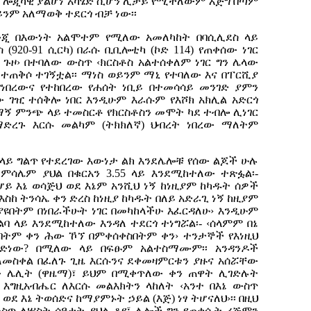
 ሎጂካዊ ያልሆነ አካሄድ ሲሆን ሊታይ የሚችለውም እጅግ በጣም
ይንም አለማወቅ ተደርጎ ብቻ ነው፡፡
 እንጂ በእውነት አልሞተም የሚለው አመለካከት በባሲሊደስ ላይ
 (920-91 ሲርካ) በራሱ ቢቢሎቲካ (ኮድ 114) የጠቀሰው ነገር
ጉዞ› በተባለው ውስጥ ‹ክርስቶስ አልተሰቀለም ነገር ግን ሌላው
 ተጠቅሶ ተገኝቷል፡፡ ማነስ ወይንም ማኒ የተባለው እና በፐርሺያ
የነበረውና የተከበረው የሐሰት ነቢይ በተመሳሳይ መንገድ ያምን
 ገዢ ተሰቅሎ ነበር እንዲሁም እራሱም የእሾክ አክሊል አድርጎ
ታማኝ ምንጭ ላይ ተመስርቶ የክርስቶስን መሞት ካደ ተብሎ ሊነገር
ድረጉ እርሱ መልካም (ትክክለኛ) ህብረት ነበረው ማለትም
 ላይ ግልጥ የተደረገው እውነታ ልክ እንደሌሎቹ የሰው ልጆች ሁሉ
ለምሳሌም ያህል በቁርአን 3.55 ላይ እንደሚከተለው ተጽፏል፡-
 ሆይ እኔ ወሳጅህ ወደ እኔም አንሺህ ነኝ ከነዚያም ከካዱት ሰዎች
እስከ ትንሳኤ ቀን ድረስ ከነዚያ ከካዱት በለይ አድራጊ ነኝ ከዚያም
ዩበትም በነበራችሁት ነገር በመካከላችሁ እፈርዳለሁ› እንዲሁም
ቀልባ ላይ እንደሚከተለው እንዳለ ተደርጎ ተነግሯል፡- ‹ሰላምም በኔ
በትም ቀን ሕው ኾኘ በምቀሰቀስበትም ቀን› ተንታኞች የእነዚህ
ድነው? በሚለው ላይ በፍፁም አልተስማሙም፡፡ አንዳንዶች
ለመስቀል በፈለጉ ጊዜ እርሱንና ደቀመዛምርቱን ያዙና አሰሯቸው
ው ሌሊት (ዋዜማ)፣ ይህም በሚቀጥለው ቀን ጠዋት ሊገድሉት
ው እግዚአብሔር ለእርሱ መልእክትን ላከለት ‹አንተ በእኔ ውስጥ
ወደ እኔ ትወሰድና ከማያምኑት ኃይል (እጅ) ነፃ ትሆናለህ›፡፡ በዚህ
ስጥ ለሦስት ሰዓታት ያህል ቆየ፤ ሌሎች ግን የጠቀሱት ረጅምን