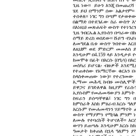
ጊዜ ነው፡፡ ይሁን እንጂ በመጨረሻ
ሄደ ይህ በማንም ሰው አልታየም፡
ተሰቀለ፡፡ ነገር ግን በጣም የታወ
በልማድ በተደገፈው ስራ ውስጥ እን
በእነዚህ መጽሐፍት ውስጥ የተነገረን
ጊዜ ገብርኤል ኢየሱስን በጣራው በ
ሰማይ ድረስ ወሰደው፡፡ ሹይግ ‹የአ
ለመግደል ቤቱ ውስጥ ገብተው እርሱ
ለዚህም ወደ ምድርም መመለስ ይኖር
እንዲሁም በ4.159 ላይ እንዲታይ
ከመሞቱ በፊት በእርሱ (በዒሳ) በእ
መስካሪ ይሆናል› ብዙዎች እንደሚ
የተጠቀሰው የአማርኛው ቁርአን በ
ስላስቀመጠው ነው)፡፡
የተረገመው 
ኢማሙ
መሕዲ ከብዙ ሙስሊሞች ጋ
ይዋጋና ይገድለዋል ከዚያም የራሱ
ኢየሱስም የመሐመዳውያን እምነት 
ስፍራን ይሰጣቸዋል፤ ነገር ግን 
ከምስራቅ እስከ ምዕራብ እርሱ ዓለ
እርሱም የሙሐመዳንን ሃይማኖት ጠ
ውስጥ የማያምን የሚባል ምንም 
ለሙሉ የተባረከች ትሆናለች፡፡ እር
ውሃን ይጠጣሉ እንዲሁም እርሱ ከክፉ
ዓመታት ከቀጠለ በኋላ ዓለምን ያ