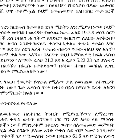
መጥቶ) እንደሚሞት ነው፡፡ ስለዚህም የክርስቶስ ባዶው መቃብር
ግጁ ሆኖ ተቀምጧል ይህም በመሐመድና በአቡበከር መቃብሮች
ረን ክርስቶስ ከተመለሰ በኋላ ሚስትን እንደሚያገባ ነው፡፡ ይህም
ሳተ መንገድ ከመረዳት የመነጨ ነው፡- ራዕይ 19.7-9 ‹
የበጉ
ሰርግ
ጀች
ደስ
ይበለን
ሐሤትም
እናድርግ
ክብርንም
ለእርሱ
እናቅርብ።
ግር ልብስ እንድትጐናጸፍ ተሰጥቶአታል። ቀጭኑ የተልባ እግር
። ወደ በጉ ሰርግ እራት የተጠሩ ብፁዓን ናቸው ብለህ ጻፍ አለኝ።
ተኛ ቃል ነው አለኝ።› በእርግጥ የዚህ አምሳሌያዊ ክፍል ሐሳብ
ህንንም ለማየት ራዕይ 21.2 እና ኤፌሶን 5.22-23 ላይ ያሉትን
በአዳኙና በእርሱ በተቀደሰው፤ በዳነው ሕዝቡ መካከል ሊኖር
ድነት የሚያመለክት ነው፡፡
ኋላ ለአርባ ዓመታት ይኖራል የሚለው ቃል የመነጨው የሐዋርያት
ዳት ነው፡፡ ጌታ ኢየሱስ ሞቶ ከተነሳ በኋላ ከማረጉ በፊት ለአርባ
የምንማርበት ክፍል ነው፡፡
 ተንብዮአል የተባለው
ለመሐመድ ስለተነገረ ትንቢት የሚያነሷቸውና ለማረጋገጥ
ፍ ቅዱስ ውስጥ ይገኛሉ፡፡ ነገር ግን እኛ እዚህ ላይ ማንሳት
ሶችን ነው፤ ምክንያቱም በቁርአን ውስጥ ስለመሐመድ መምጣት
ሚል ቃል በግልጥ ያለው አንድ ጥቅስ ላይ ብቻ ነውና እንዲሁም
 ጥቅሶች ላይ የሚመለከት ነው፡፡ በቁርአን 61.6 ላይ የሚከተለውን