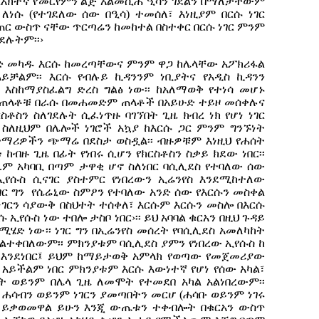
መልእክተኛ የመርየምን ልጅ አልመሲሕ ዒሳን ገደልን በማለታቸውም
ለነሱ (የተገደለው ሰው በዒሳ) ተመሰለ፣ እነዚያም በርሱ ነገር
ጠር ውስጥ ናቸው ጥርጣሬን ከመከተል በስተቀር በርሱ ነገር ምንም
ደሉትም፡፡›
ድ መካዱ እርሱ ከመረጣቸውና ምንም ዋጋ ከሌላቸው አፖክሪፋል
ይቻልም፡፡ እርሱ የብሉይ ኪዳንንም ነቢያትና የአዲስ ኪዳንን
እስከማያስፈልግ ድረስ ግልፅ ነው፡፡ ከአለማወቅ የተነሳ መሆኑ
በጠላቶቹ በራሱ በመሐመድም ጠላቶች በአይሁድ ተይዞ መሰቀሉና
ቶስን ስለገደሉት ሲፈነጥዙ ባገኘበት ጊዜ ክብረ ነክ የሆነ ነገር
 ስለዚህም በሌሎች ነገሮች አኳያ ከእርሱ ጋር ምንም ግንኙነት
ተማሪዎችን ጭማሬ በደስታ ወስዷል፡፡ ብዙዎቹም እነዚህ የሐሰት
ዙ ጊዜ በፊት የነበሩ ሲሆን የክርስቶስን ስቃይ ክደው ነበር፡፡
ዓ.ም አካባቢ በጣም ታዋቂ ሆኖ ስለነበር ባሲሊደስ የተባለው ሰው
የሱስ ሲናገር ያስተምር የነበረውን ኢሬንየስ እንደሚከተለው
ነገር ግን የሴሬኒው ስምዖን የተባለው አንድ ሰው የእርሱን መስቀል
ገርን ሳያውቅ በስህተት ተሰቀለ፣ እርሱም እርሱን መስሎ በእርሱ
ኢየሱስ ነው ተበሎ ታስቦ ነበር›፡፡ ይህ አባባል ቁርአን በዚህ ጉዳይ
ሄድ ነው፡፡ ነገር ግን በኢሬንየስ መሰረት የባሲሊደስ አመለካከት
ተቀበለውም፡፡ ምክንያቱም ባሲሊደስ ያምን የነበረው ኢየሱስ ከ
 እንደነበር፤ ይህም ከማይታወቅ አምላክ የወጣው የመጀመሪያው
 አይችልም ነበር ምክንያቱም እርሱ እውነተኛ የሆነ የሰው አካል፣
ት ወይንም በሌላ ጊዜ ለመሞት የተመደበ አካል አልነበረውም፡፡
 ሐሳብን ወይንም ነገርን ያመጣበትን መርሆ (ሐሳቡ ወይንም ነገሩ
 ይቃወመዋል ይሁን እንጂ ውጤቱን ተቀብሎት በቁርአን ውስጥ