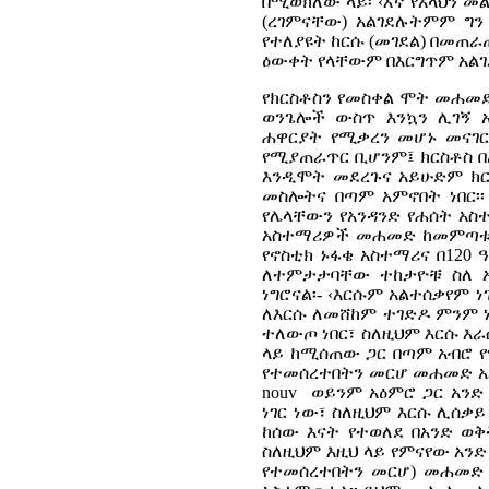
በሚወክለው ላይ፡ ‹እኛ የአላህን 
(ረገምናቸው) አልገደሉትምም ግን 
የተለያዩት ከርሱ (መገደል) በመጠራ
ዕውቀት የላቸውም በእርግጥም አልገ
የክርስቶስን የመስቀል ሞት መሐመ
ወንጌሎች ውስጥ እንኳን ሊገኝ አ
ሐዋርያት የሚቃረን መሆኑ መናገር 
የሚያጠራጥር ቢሆንም፤ ክርስቶስ 
እንዲሞት መደረጉና አይሁድም ክርስ
መስሎትና በጣም አምኖበት ነበር፡፡
የሌላቸውን የአንዳንድ የሐሰት አስ
አስተማሪዎች መሐመድ ከመምጣቱ ከብ
የኖስቲክ ኑፋቄ አስተማሪና በ120 
ለተምታታባቸው ተከታዮቹ ስለ ኢ
ነግሮናል፡- ‹እርሱም አልተሰቃየም 
ለእርሱ ለመሸከም ተገድዶ ምንም ነ
ተለውጦ ነበር፣ ስለዚህም እርሱ እራሱ 
ላይ ከሚሰጠው ጋር በጣም አብሮ የሚ
የተመሰረተበትን መርሆ መሐመድ አል
nouv
ወይንም አዕምሮ ጋር አንድ
ነገር ነው፣ ስለዚህም እርሱ ሊሰቃይ
ከሰው እናት የተወለደ በአንድ ወቅ
ስለዚህም እዚህ ላይ የምናየው አንድ
የተመሰረተበትን መርሆ) መሐመድ