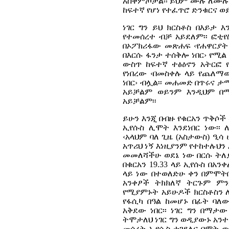
አስቀምጦታል፡፡ ይህም ሙሉ ለሙሉ
ከፍተኛ የሆነ የተፈጥሮ ድንቁርና ወ
ነገር ግን ይህ ክርስቶስ በእይታ
የተመሰረተ ብቻ አይደለም፡፡ ፎቲየስ
በኦፖክሪፋው መጽሐፍ ‹የሐዋርያት 
በእርሱ ፋንታ ተሰቅሎ ነበር› የሚል
ውስጥ ከፍተኛ ተፅዕኖን አትርፎ 
የነበረው ‹በመስቀሉ ላይ የጨለማው
ነበር› ብሏል፡፡ መሐመድ በጥሩና 
አይቻልም ወይንም እንዲህም በማ
አይቻልም፡፡
ይሁን እንጂ በብዙ የቁርአን ጥቅሶች
ኢየሱስ ሊሞት እንደነበር ነው፡፡ 
‹አላህም ባለ ጊዜ (አስታውስ) ዒሳ
አጥሪህ ነኝ እነዚያንም የተከተሉህን 
መመለሻችሁ ወደኔ ነው በርሱ ትለያ
በቁርአን 19.33 ላይ ኢየሱስ በአን
ላይ ነው በተወለድሁ ቀን በምሞት
አንቀፆች ትክክለኛ ትርጉም ምን
የሚያምኑት አይሁዶች ክርስቶስን 
የፋሲካ በዓል ከመሆኑ በፊት ባለ
አቅደው ነበር፡፡ ነገር ግን በማታ
ትሞታለህ ነገር ግን ወዲያውኑ አንተ 
መሰረት ኢየሱስ ተገደለና በሞት ው