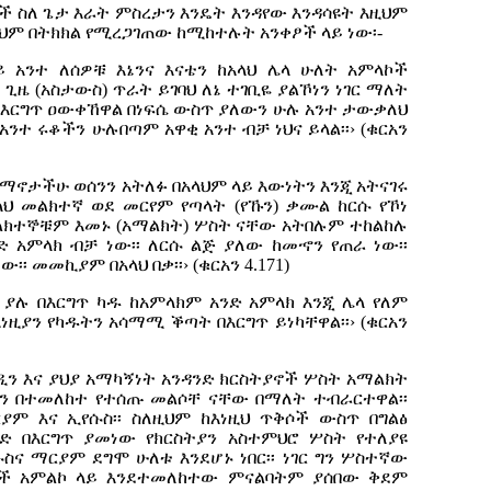
ች ስለ ጌታ እራት ምስረታን እንዴት እንዳየው እንዳሳዩት እዚህም
 ይህም በትክክል የሚረጋገጠው ከሚከተሉት አንቀፆች ላይ ነው፡-
ይ አንተ ለሰዎቹ እኔንና እናቴን ከአላህ ሌላ ሁለት አምላኮች
ጊዜ (አስታውስ) ጥራት ይገባህ ለኔ ተገቢዬ ያልኾነን ነገር ማለት
 በእርግጥ ዐውቀኸዋል በነፍሴ ውስጥ ያለውን ሁሉ አንተ ታውቃለህ
አንተ ሩቆችን ሁሉበጣም አዋቂ አንተ ብቻ ነህና ይላል፡፡› (ቁርአን
ይማኖታችሁ ወሰንን አትለፉ በአላህም ላይ እውነትን እንጂ አትናገሩ
ህ መልክተኛ ወደ መርየም የጣላት (የኹን) ቃሙል ከርሱ የኾነ
ልክተኞቹም እመኑ (አማልክት) ሦስት ናቸው አትበሉም ተከልከሉ
ንድ አምላክ ብቻ ነው፡፡ ለርሱ ልጅ ያለው ከመኆን የጠራ ነው፡፡
፡፡ መመኪያም በአላህ በቃ፡፡› (ቁርአን 4.171)
ው ያሉ በእርግጥ ካዱ ከአምላክም አንድ አምላክ እንጂ ሌላ የለም
ነዚያን የካዱትን አሳማሚ ቕጣት በእርግጥ ይነካቸዋል፡፡› (ቁርአን
ዲን እና ያህያ አማካኝነት አንዳንድ ክርስትያኖች ሦስት አማልክት
 በተመለከተ የተሰጡ መልሶቸ ናቸው በማለት ተብራርተዋል፡፡
ም እና ኢየሱስ፡፡ ስለዚህም ከእነዚህ ጥቅሶች ውስጥ በግልፅ
በእርግጥ ያመነው የክርስትያን አስተምህሮ ሦስት የተለያዩ
ስና ማርያም ደግሞ ሁለቱ እንደሆኑ ነበር፡፡ ነገር ግን ሦስተኛው
ኖች አምልኮ ላይ እንደተመለከተው ምናልባትም ያሰበው ቅደም