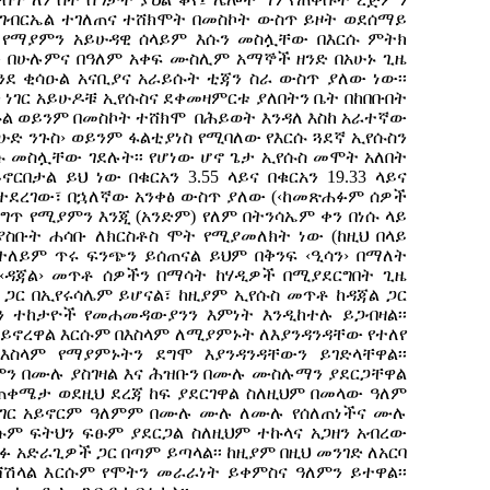
 ገብርኤል ተገለጠና ተሸክሞት በመስኮት ውስጥ ይዞት ወደሰማይ
፡ የማያምን አይሁዳዊ ሰላይም እሱን መስሏቸው በእርሱ ምትክ
ቀው በሁሉምና በዓለም አቀፍ ሙስሊም አማኞች ዘንድ በአሁኑ ጊዜ
ደ ቂሳዑል አናቢያና አራይሱት ቲጃን ስራ ውስጥ ያለው ነው፡፡
 ነገር አይሁዶቹ ኢየሱስና ደቀመዛምርቱ ያለበትን ቤት በከበቡበት
ኩል ወይንም በመስኮት ተሸክሞ በሕይወት እንዳለ እስከ አራተኛው
ይሁድ ንጉስ› ወይንም ፋልቲያነስ የሚባለው የእርሱ ጓደኛ ኢየሱስን
 መስሏቸው ገደሉት፡፡ የሆነው ሆኖ ጌታ ኢየሱስ መሞት አለበት
በታል ይህ ነው በቁርአን 3.55 ላይና በቁርአን 19.33 ላይና
 የተደረገው፣ በኋለኛው አንቀፅ ውስጥ ያለው (‹ከመጽሐፉም ሰዎች
ርግጥ የሚያምን እንጂ (አንድም) የለም በትንሳኤም ቀን በነሱ ላይ
ያስቡት ሐሳቡ ለክርስቶስ ሞት የሚያመለክት ነው (ከዚህ በላይ
ተለይም ጥሩ ፍንጭን ይሰጠናል ይህም በቅንፍ ‹ዒሳን› በማለት
‹ዳጃል› መጥቶ ሰዎችን በማሳት ከሃዲዎች በሚያደርግበት ጊዜ
ር በኢየሩሳሌም ይሆናል፣ ከዚያም ኢየሱስ መጥቶ ከዳጃል ጋር
ን ተከታዮች የመሐመዳውያንን እምነት እንዲከተሉ ይጋብዛል፡፡
ይኖረዋል እርሱም በእስላም ለሚያምኑት ለእያንዳንዳቸው የተለየ
በእስላም የማያምኑትን ደግሞ እያንዳንዳቸውን ይገድላቸዋል፡፡
ምን በሙሉ ያስገዛል እና ሕዝቡን በሙሉ ሙስሉማን ያደርጋቸዋል
ቀሜታ ወደዚህ ደረጃ ከፍ ያደርገዋል ስለዚህም በመላው ዓለም
ነገር አይኖርም ዓለምም በሙሉ ሙሉ ለሙሉ የሰለጠነችና ሙሉ
ሱም ፍትህን ፍፁም ያደርጋል ስለዚህም ተኩላና አጋዘን አብረው
 አድራጊዎች ጋር በጣም ይጣላል፡፡ ከዚያም በዚህ መንገድ ለአርባ
ሻሽላል እርሱም የሞትን መራራነት ይቀምስና ዓለምን ይተዋል፡፡