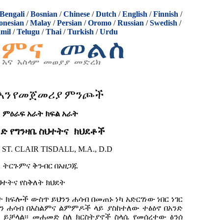
Bengali
/
Bosnian
/
Chinese
/
Dutch
/
English
/
Finnish
/
onesian
/
Malay
/
Persian
/
Oromo
/
Russian
/
Swedish
/
mil
/
Telugu
/
Thai
/
Turkish
/
Urdu
አን
የመ
ጀመሪያ
ምንጮች
ምዕራፍ አራት ክፍል አራት
ድ የግንዛቤ ስህተትና ክህደቶች
 ST. CLAIR TISDALL, M.A., D.D
ትርጉምና
ቅንብር
በአዘጋጁ
ህተትና የስቅለት ክህደት
 ክፍሎች ውስጥ ይህንን ሐሳብ በመጠኑ ነካ አድርገነው ነበር ነገር
ትያን ሐሳብ በእስልምና ልምምዶች ላይ ያስከተለው ተፅዕኖ በአንድ
 ይቻላል፡፡ መሐመድ ስለ ክርስትያኖች ስላሴ የመሰረተው ፅንሰ