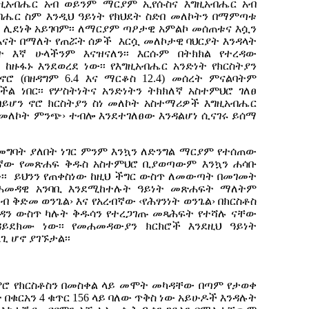
ግዚአብሔር አብ ወይንም ማርያም ኢየሱስና እግዚአብሔር አብ
ብሔር ስም እንዲህ ዓይነት የክህደት ስድበ መለኮትን በማምጣቱ
ው ሊደነቅ አይገባም፡፡ ለማርያም ጣዖታዊ አምልኮ መሰጠቱና እሷን
 እናት በማለት የጠሯት ሰዎች እርሷ መለኮታዊ ባህርያት እንዳላት
 እኛ ሁላችንም እናዝናለን፡፡ እርሱም በትክክል የተረዳው
 ከዙፋኑ እንደወረደ ነው፡፡ የእግዚአብሔር አንድነት የክርስትያን
ሮ (በዘዳግም 6.4 እና ማርቆስ 12.4) መሰረት ምናልባትም
ችል ነበር፡፡ የሦስትነትና አንድነትን ትክክለኛ አስተምህሮ ገለፀ
ባይሆን ኖሮ ክርስትያን ስነ መለኮት አስተማሪዎች እግዚአብሔር
‹የመለኮት ምንጭ› ተብሎ እንደተገለፀው እንዳልሆነ ሲናገሩ ይሰማ
 መግባት ያለበት ነገር ምንም እንኳን ለድንግል ማርያም የተሰጠው
ኛው የመጽሐፍ ቅዱስ አስተምህሮ ቢያወጣውም እንኳን ሐሳቡ
ነው፡፡ ይህንን የጠቀስነው ከዚህ ችግር ውስጥ ለመውጣት በመገመት
መዳዊ አንባቢ እንደሚከተሉት ዓይነት መጽሐፍት ማለትም
ብ ቅድመ ወንጌል› እና የአረብኛው ‹የሕፃንነት ወንጌል› በክርስቶስ
ዳን ውስጥ ካሉት ቅዱሳን የተረጋገጡ መጻሕፍት የተሻሉ ናቸው
ይደክሙ ነው፡፡ የመሐመዳውያን ክርክሮች እንደዚህ ዓይነት
 ሆኖ ያገኙታል፡፡
 የክርስቶስን በመስቀል ላይ መሞት መካዳቸው በጣም የታወቀ
ት በቁርአን 4 ቁጥር 156 ላይ ባለው ጥቅስ ነው አይሁዶች እንዳሉት