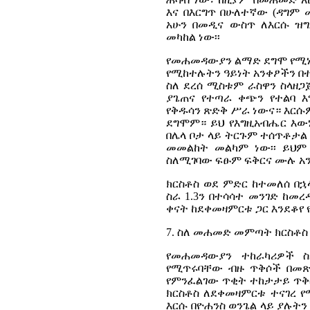
እና በእርግጥ በሁለተኛው (ዳግም 
አሁን በመዲና ውስጥ ለእርሱ ዝ
መካከል ነው፡፡
የመሐመዳውያን ልማድ ደግሞ የሚነግ
የሚከተሉትን ዓይነት አንቀፆችን በተሳ
ስለ
ደረሰ
ሚስቱም
ራስዋን
ስላዘጋ
ያጌጠና የተጣራ ቀጭን የተልባ እ
የቅዱሳን ጽድቅ ሥራ ነውና። እርሱም
ደግሞም። ይህ የእግዚአብሔር እውነ
በሌላ ቦታ ላይ ትርጉም ተሰጥቶታል ይ
መመልከት መልካም ነው፡፡ ይህም 
ስለሚገባው ፍፁም ፍቅርና ሙሉ አን
ክርስቶስ ወደ ምድር ከተመለሰ በ
ስራ 1.3ን በተሳሳተ መንገድ ከመረ
ቀናት ከደቀመዛምርቱ ጋር እንደቆየ 
7. ስለ መሐመድ መምጣት ክርስቶስ
የመሐመዳውያን ተከራካሪዎች ስ
የሚጥሩባቸው ብዙ ጥቅሶች በመጽሐ
የምንፈልገው ጥቂት ተከታታይ ጥቅ
ክርስቶስ ለደቀመዛምርቱ ተናገረ የ
እርሱ በዮሐንስ ወንጌል ላይ ያሉትን