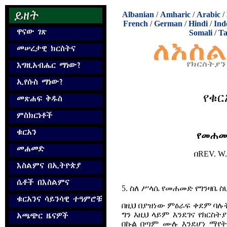
Albanian
/
Amharic
/
Arabic
/
French
/
German
/
Hindi
/
Ind
Somali
/
Ta
የቁር
የመሐመ
በ
REV. W.
5. ስለ ሥላሴ የመሐመድ የግንዛቤ ስ
በዚህ በያዝነው ምዕራፍ ቀደም ባሉት
ግን እዚህ ላይም እንደገና የክርስ
በኩል በጣም ሙሉ እንደሆነ ማየት