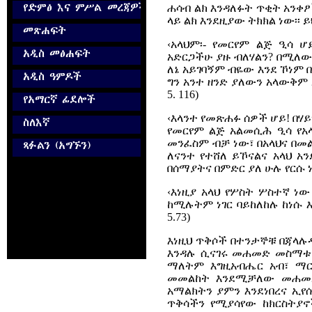
ሐሳብ ልክ እንዳለፉት ጥቂት አንቀፆ
ላይ ልክ እንደዚያው ትክክል ነው፡፡
‹አላህም፡- የመርየም ልጅ ዒሳ ሆ
አድርጋችሁ ያዙ ብለሃልን? በሚለው 
ለኔ አይገባኝም ብዬው እንደ ኾነም
ግን አንተ ዘንድ ያለውን አላውቅም 
5. 116)
‹እላንተ የመጽሐፉ ሰዎች ሆይ! በሃ
የመርየም ልጅ አልመሲሕ ዒሳ የአላ
መንፈስም ብቻ ነው፣ በአላህና በመ
ለናንተ የተሸለ ይኾናልና አላህ አ
በሰማያትና በምድር ያለ ሁሉ የርሱ ነው
‹እነዚያ አላህ የሦስት ሦስተኛ ነ
ከሚሉትም ነገር ባይከለከሉ ከነሱ እ
5.73)
እነዚህ ጥቅሶች በተንታኞቹ በጃላሉ
እንዳሉ ሲናገሩ መሐመድ መስማቱን
ማለትም እግዚአብሔር አብ፣ ማርያ
መመልከት እንደሚቻለው መሐመድ 
አማልክትን ያምን እንደነበረና ኢየሱ
ጥቅሳችን የሚያሳየው ከክርስትያ