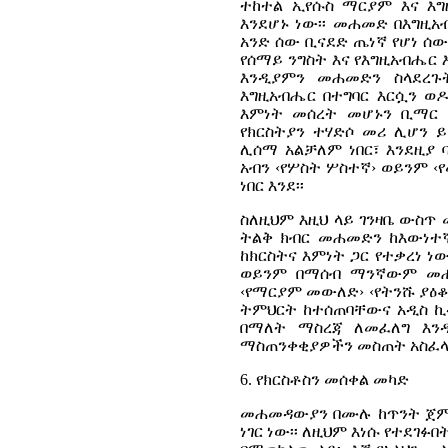
ተከተል ኢየሱስ ማርያም እና እ
እንደሆኑ ነው፡፡ መሐመድ በእግዚአ
አንድ ሰው ቢናደድ ጤነኛ የሆነ ሰ
የሰማይ ንግስት እና የእግዚአብሔር
እንዲያምን መሐመድን ስላደረጉት
እግዚአብሔር በተግባር እርሷን ወዶ
እምነት መሰረት መሆኑን ቢማር ኖ
የክርስትያን ተሃድሶ መሪ ሊሆን ይ
ሊሰማ አልቻለም ነበር፣ እንደዚያ 
አብን ‹የሦስት ሦስተኛ› ወይንም 
ነበር እንደ፡፡
ስለዚህም እዚህ ላይ ገንዛቤ ውስጥ
ትልቅ ክብር መሐመድን ከእውነተ
ከክርስትና እምነት ጋር የተቃረነ 
ወይንም በማሰብ ማንኛውም መሐ
‹የማርያም መውለድ› ‹የትንሹ ያዕቆ
ትምህርት ከተሰጠባቸውና አዲስ ኪ
በማለት ማስረጃ ለመፈለግ እንዳ
ማስጠንቀቂያዎችን መስጠት አስፈላጊ
6. የክርስቶስን መሰቀል መካድ
መሐመዳውያን በሙሉ ከጥንት ጀምሮ
ነገር ነው፡፡ ለዚህም እነሱ የተደገፉበ