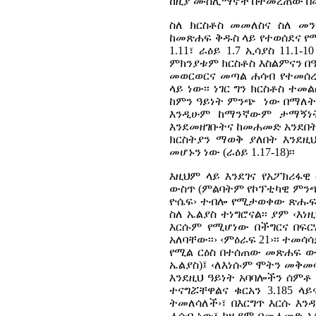
ከዚያ ሙስሊማኖች በተመረጠው በመ
ስለ ክርስቶስ መመለስና ስለ መን
ከመጽሐፍ ቅዱስ ላይ የተወሰደና የ
1.11፣ ራዕይ 1.7 ኢሳያስ 11.1-
ምክንያቱም ክርስቶስ እስልምናን በዓ
መወርወርና መጣል ሐሳብ የተመሰረ
ላይ ነው፡፡ ነገር ግን ክርስቶስ 
ከምን ዓይነት ምንጭ ነው በማለት 
እንዲሁም ከማንኛውም ታማኝነ
እንደመዘገቡትና ከመሐመድ አንደበት
ክርስትያን ማወቅ ያለበት እንደዚ
መሆኑን ነው (ራዕይ 1.17-18)፡፡
እዚህም ላይ እንደገና የአፖክሪፋዊ
ውስጥ (ምልባትም የኮፕቲካዊ ምንጭ
ዮሴፍ› ተብሎ የሚታወቀው ጽሑፍ 
ስለ ኤልያስ ተነግሮናል፡፡ ያም ‹
እርሱም የሚሆነው በችግርና በፍ
አለባቸው፡፡› ‹ምዕራፍ 21›፡፡ ተመ
የሚል ርዕስ በተሰጠው መጽሐፍ ውስጥ
ኤልያስ)፤ ‹ለእነሱም ሞትን መቅመ
እንደዚህ ዓይነት አባባሎችን ሰምቶ
ተናግሯቸዋልና ቁርአን 3.185 ላ
ትመለሳለች›፣ በእርግጥ እርሱ እን
ሐሳብ ነው፣ ከዚያም በመሐመድ አዕ