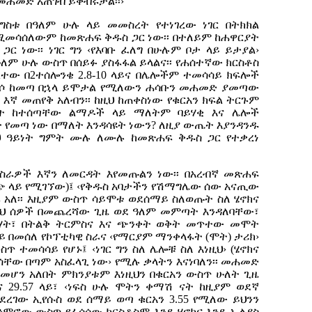
ሐመድ አጠገብ ይቀብሩታል፡፡›
ግስቱ በዓለም ሁሉ ላይ መመስረት የተነገረው ነገር በትክክል
ሚመሳሰለውም ከመጽሐፍ ቅዱስ ጋር ነው፡፡ በተለይም ከሐዋርያት
10 ጋር ነው፡፡ ነገር ግን ‹የእባቡ ፈለግ በሁሉም ቦታ ላይ ይታያል›
ለም ሁሉ ውስጥ በሰይፉ ያስፋፋል ይላልና፡፡ የሐሰተኛው ክርስቶስ
ተው በ2ተሰሎንቄ 2.8-10 ላይና በሌሎችም ተመሳሳይ ክፍሎች
ተመልሶ ከመጣ በኋላ ይሞታል የሚለውን ሐሳቡን መሐመድ ያመጣው
እኛ መጠየቅ አለብን፡፡ ከዚህ ከጠቀስነው የቁርአን ክፍል ትርጉም
ት ከተሰጣቸው ልማዶች ላይ ማለትም ባይሃቂ እና ሌሎች
 የመጣ ነው በማለት እንዳሳዩት ነውን? ለዚያ ውጤት እያንዳንዱ
ህ ዓይነት ግምት ሙሉ ለሙሉ ከመጽሐፍ ቅዱስ ጋር የተቃረነ
 ስራዎች እኛን ለመርዳት እየመጡልን ነው፡፡ በአረብኛ መጽሐፍ
 ላይ የሚገኘው)፤ ‹የቅዱስ አባታችን የሽማግሌው ሰው አናጢው
አለ፡፡ እዚያም ውስጥ ሳይሞቱ ወደሰማይ ስለወጡት ስለ ሄኖክና
እነዚህ ሰዎች በመጨረሻው ጊዜ ወደ ዓለም መምጣት እንዳለባቸው፣
ርሃት፣ በትልቅ ትርምስና እና ጭንቀት ወቅት መጥተው መሞት
ሳሳይ በመሰለ የኮፕቲካዊ ስራና ‹የማርያም ማንቀላፋት (ሞት) ታሪክ›
 ተመሳሳይ የሆኑ፤ ‹ነገር ግን ስለ ሌሎቹ ስለ እነዚህ› (ሄኖክና
ሳቸው በጣም አስፈላጊ ነው› የሚሉ ቃላትን እናነባለን፡፡ መሐመድ
 መሆን አለበት ምክንያቱም እነዚህን በቁርአን ውስጥ ሁለት ጊዜ
ይና 29.57 ላይ፣ ‹ነፍስ ሁሉ ሞትን ቀማሽ ናት ከዚያም ወደኛ
ዳደረገው ኢየሱስ ወደ ሰማይ ወጣ ቁርአን 3.55 የሚለው ይህንን
ምሮው ውስጥ የፈሰሰው ክርስቶስም እንደ ሄኖክና እንደ ኤልያስ