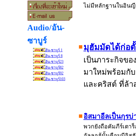
ไม่มีหลักฐานในอินญ
Audio/อัน-
ซาบูร์
มุฮัมมัดได้ก่อ
อัน-ซาบูร์ 1
อัน-ซาบูร์ 8
เป็นภาระกิจของน
อัน-ซาบูร์23
อัน-ซาบูร์82
มาใหม่พร้อมกั
อัน-ซาบูร์92
อัน-ซาบูร์103
และคริสต์ ที่ล้
อิสมาอีลเป็นกุรบ่
พวกยังถือคัมภีร์เตาร
อัลลอฮฺ้นั้นคือนบีอิส