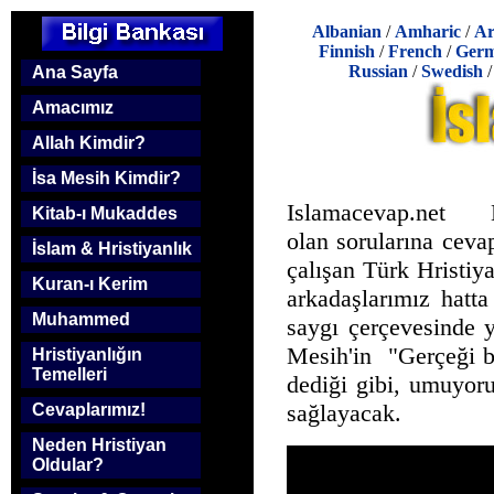
Albanian
/
Amharic
/
Ar
Finnish
/
French
/
Ger
Russian
/
Swedish
Ana Sayfa
Amacımız
Allah Kimdir?
İsa Mesih Kimdir?
Islamacevap.net 
Kitab-ı Mukaddes
olan sorularına ceva
İslam & Hristiyanlık
çalışan Türk Hristiya
Kuran-ı Kerim
arkadaşlarımız hatt
Muhammed
saygı çerçevesinde 
Mesih'in "Gerçeği bi
Hristiyanlığın
Temelleri
dediği gibi, umuyoru
sağlayacak.
Cevaplarımız!
Neden Hristiyan
Oldular?