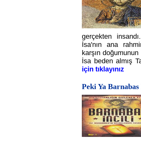
gerçekten insand
İsa'nın ana rah
karşın doğumunu
İsa beden almış Ta
için tıklayınız
Peki Ya Barnabas İ