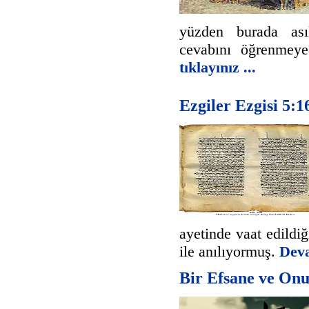
yüzden burada ası
cevabını öğrenmey
tıklayınız ...
Ezgiler Ezgisi 5
ayetinde vaat edild
ile anılıyormuş.
Devam
Bir Efsane ve On