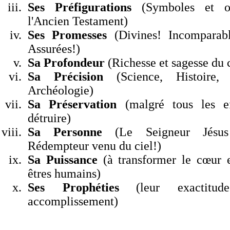
S
es Préfigurations
(Symboles et o
l
'
Ancien Testament)
Ses Promesses
(Divines! Incomparabl
Assurées!)
Sa Profondeur
(Richesse et sagesse du c
Sa Précision
(Science, Histoire, 
Archéologie)
Sa Préservation
(malgré tous les ef
détruire)
Sa Personne
(Le Seigneur Jésus
Rédempteur venu du ciel!)
Sa Puissance
(à transformer le cœur e
êtres humains)
Ses Prophéties
(leur exactitu
accomplissement)