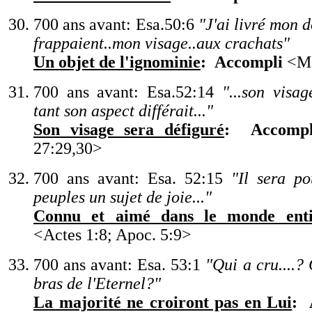
700 ans avant: Esa.50:6
"
J
'
ai livré mon 
frappaient..mon visage..aux crachats
"
Un objet de l
'
ignominie
:
Accompli
<
Ma
700 ans avant: Esa.52:14
"
...son visag
tant son aspect différait...
"
Son visage sera défiguré
:
Accompl
27:29,30
>
700 ans avant: Esa. 52:15
"
Il sera p
peuples un sujet de joie...
"
Connu et aimé dans le monde enti
<
Actes 1:8; Apoc. 5:9
>
700 ans avant: Esa. 53:1
"
Qui a cru....?
bras de l
'
Eternel?
"
La majorité ne croiront pas en Lui
: