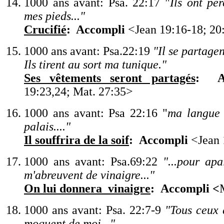
1000 ans avant: Psa. 22:17
"
Ils ont pe
mes pieds...
"
Crucifié
: Accompli
<Jean 19:16-18; 20
1000 ans avant: Psa
.
22:19
"
Il se partage
Ils tirent au sort ma tunique.
"
Ses vêtements seront partagés
:
A
19:23,24; Mat. 27:35
>
1000 ans avant: Psa 22:16
"
ma langue 
palais....
"
Il souffrira de la soif
:
Accompli
<
Jean 
1000 ans avant:
Ps
a.69:22
"
...pour apa
m
'
abreuvent de vinaigre...
"
On lui donnera vinaigre
:
Accompli
<
1000 ans avant: Psa. 22:7-9
"
Tous ceux 
moquent de moi...
"