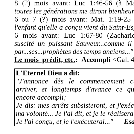
8 (?) mois avant: Luc 1:46-56 (à M
toutes les générations me diront bienheu
6 ou 7 (?) mois avant: Mat. 1:19-25
l
'
enfant qu
'
elle a conçu vient du Saint-Esp
6 mois avant: Luc 1:67-80
(Zachari
suscité un puissant Sauveur...comme il
par...ses...prophètes des temps anciens...
"
Le mois prédit, etc.
:
A
ccompli
<
Gal. 
L
'
Eternel Dieu a dit:
"
J
'
annonce dès le commencement c
arriver, et longtemps d
'
avance ce qu
encore accompli;
Je dis: mes arrêts subsisteront, et j
'
exéc
ma volonté... Je l
'
ai dit, et je le réalisera
Je l
'
ai conçu, et je l
'
exécuterai...
"
Esa