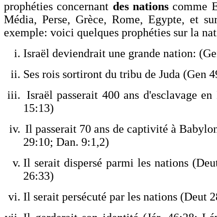
prophéties concernant
des nations
comme Ed
Média
,
P
erse, Grèce, Rome, Egypte, et surt
exemple: voici quelques prophéties sur la nat
Israël deviendra
it
une grande nation: (Ge
Ses rois sortiront du tribu de Juda (Gen 4
Israël passera
it
400 ans d
'
esclavage en
15:13)
Il passerait 70 ans de captivité à Babylo
29:10; Dan. 9:1,2)
Il serait dispersé parmi les nations (Deu
26:33)
Il serait persécuté par les nations (Deut 