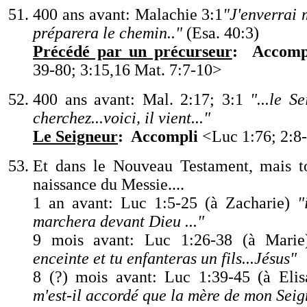
400 ans avant: Malachie 3:1
"
J
'
enverrai 
préparera le chemin..
"
(Esa. 40:3)
Précédé par un précurseur
:
Accomp
39-80; 3:15,16 Mat. 7:7-10
>
400 ans avant: Mal. 2:17; 3:1
"
...le S
cherchez...voici, il vient...
"
Le Seigneur
: Accompli
<Luc 1:76; 2:8-
Et dans le Nouveau Testament, mais to
naissance du Messie....
1 an avant: Luc 1:5-25 (à Zacharie)
"
marchera devant Dieu ...
"
9 mois avant: Luc 1:26-38 (à Marie
enceinte et tu enfanteras un fils...Jésus
"
8 (?) mois avant: Luc 1:39-45 (à Elis
m
'
est-il accordé que la mère de mon Sei