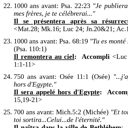
1000 ans avant: Psa. 22:23
"
Je publier
mes frères, je te célébrerai...
"
Il se présentera après sa résurrec
<
Mat.28; Mk.16; Luc 24; Jn
.
20&21; Ac.
1000 ans avant: Psa. 68:19
"
Tu es monté s
(Psa. 110:1)
Il remontera au ciel
:
Accompli
<
Luc
1:1-11
>
750 ans avant: Osée 11:1 (Osée)
"
...j
'
a
hors d
'
Egypte.
"
Il sera appelé hors d
'
Egypte
:
Accom
15,19-21
>
700 ans avant: Mich.5:2 (Michée)
"
Et to
toi sortira...Celui...de
l
'
éternité.
"
Il naîtra dans la ville de Bethléhem