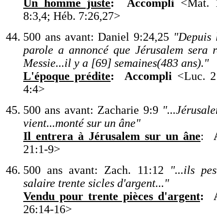
Un homme juste
:
Accompli
<
Mat. 
8:3,4; Héb. 7:26,27
>
500 ans avant: Daniel 9:24,25
"
Depuis 
parole a annoncé que Jérusalem
sera 
Messie...il y a [69] semaines(483 ans).
"
L
'
époque prédite
:
Accompli
<
Luc. 2
4:4
>
500 ans avant: Zacharie 9:9
"
...Jérusal
vient...monté sur un âne
"
Il entrera à Jérusalem sur un âne
:
21:1-9
>
500 ans avant: Zach. 11:12
"
...ils p
salaire trente sicles d
'
argent...
"
Vendu pour trente pièces d
'
argent
:
26:14-16
>