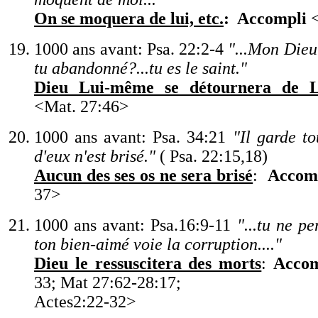
On se moquera de lui, etc.
: Accompli
<
1000 ans avant: Psa. 22:2-4
"
...Mon Dieu
tu abandonné?...tu es le saint.
"
Dieu Lui-même se détournera de L
<
Mat. 27:46
>
1000 ans avant: Psa. 34:21
"
Il garde to
d
'
eux n
'
est brisé.
"
( Psa. 22:15,18)
Aucun des ses os ne sera brisé
:
Accom
37
>
1000 ans avant: Psa.
1
6:9-11
"
...tu ne p
ton bien-aimé voie la corruption....
"
Dieu le ressuscitera des morts
:
Accom
33; Mat 27:62-28:17;
Ac
tes
2:22-32
>