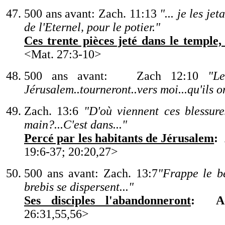
500 ans avant: Zach. 11:13
"
... je les je
de l
'
Eternel, pour le potier.
"
Ces trente pièces jeté dans le temple, 
<Mat. 27:3-10>
500 ans avant: Zach 12:10
"
Le
Jérusalem..tourneront..vers moi...qu
'
ils o
Zach. 13:6
"
D
'
où viennent ces blessur
main?...C
'
est dans...
"
Percé par les habitants de Jérusalem
:
19:6-37; 20:20,27
>
500 ans avant: Zach. 13:7
"
Frappe le be
brebis se dispersent...
"
Ses disciples l
'
abandonneront
:
A
26:31,55,56
>