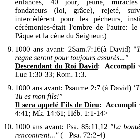
enfances, 40 jour
,
je
u
ne, miracles 
fondateurs (loi, grâce), rejeté, sui
intercédèrent pour les pécheurs
, inst
cérémonies-était l
'
ombre de l
'
autre: le
Pâque et la cène du Seigneur.)
1000 ans avant: 2Sam.7:16(à David)
"
règne seront pour toujours assurés...
"
Descendant du Roi David
:
Accompli
Luc 1:30-33; Rom. 1:3
.
1000 ans avant: Psaume 2:7 (à David)
"
Tu es mon fils!
"
Il sera appelé Fils de Dieu
:
Accompli
4:41; Mk. 14:61; Héb. 1:1-14
>
1000 ans avant: Psa. 85:11,12
"
La bonté 
rencontrent...
"
(+ Psa. 72:2-4)