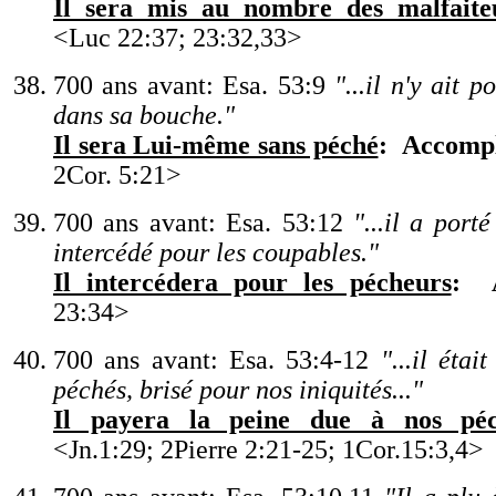
Il sera mis au nombre des malfaite
<
Luc 22:37; 23:32,33
>
700 ans avant: Esa. 53:9
"
...il n
'
y ait p
dans sa bouche.
"
Il sera Lui-même sans péché
:
Accomp
2Cor. 5:21
>
700 ans avant: Esa. 53:12
"
...il a porté
intercédé pour les coupables.
"
Il intercédera pour les pécheurs
:
23:34
>
700 ans avant:
Esa. 53:4-12
"
...il étai
péchés, brisé pour nos iniquités...
"
Il payera la peine due à nos péc
<
Jn
.
1:29; 2Pierre
2:21-25; 1Cor.15:3,4
>