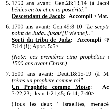
1750 ans avant:
Gen.28:13,14 (à Jaco
bénies en toi et en ta postérité.
"
Descendant de Jacob
:
Accompli
<
Mat.
1700 ans avant:
G
en.49:8-10
"
Le scept
point de Juda...jusqu
'
[Il vienne]..
"
Sorti du tribu de Juda
:
Accompli
<
7:14 (!); Apoc. 5:5
>
(Note: ces premières cinq prophéties é
1500 ans avant Christ.)
1500 ans avant:
Deut.18:15-19 (à M
frères un prophète comme toi
"
Un Prophète comme Moïse
:
Ac
3:22,23; Jean 1:21,45; 6:14; 7:40
>
(Tous les deux ' Israelites, menac