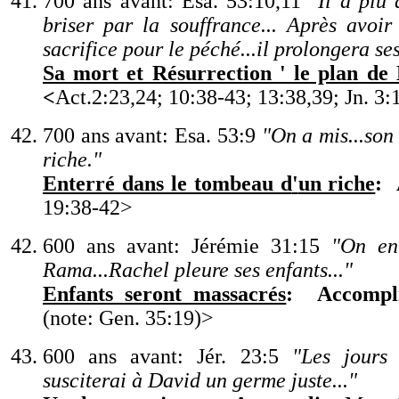
700 ans avant: Esa. 53:10,11
"
Il a plu 
briser par la souffrance... Après avoir
sacrifice pour le péché...il prolongera ses
Sa mort et Résurrection ' le plan de
<
Act.2:23,24
; 10:38-43; 13:38,39; Jn
.
3:
700 ans avant: Esa. 53:9
"
On a mis...son
riche.
"
Enterré dans le tombeau d
'
un riche
:
19:38-42
>
600 ans avant:
Jérémie 31:15
"
On en
Rama...Rachel pleure ses enfants...
"
Enfants seront massacrés
:
Accompl
(note: Gen. 35:19)
>
600 ans avant: Jér. 23:5
"
Les jours 
susciterai à David un germe juste...
"