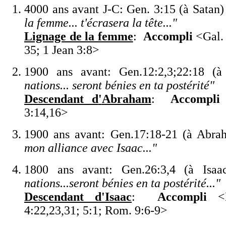
4
000 ans avant J-C:
Gen. 3:15 (à
Satan
la femme... t
'
écrasera la tête...
"
Lignage de la femme
:
Accompli
<
Gal.
35; 1 Jean 3:8
>
1900 ans avant:
Gen.12:2,3;22:18 (
nations... seront bénies en ta postérité
"
Descendant d
'
Abraham
:
Accompli
3:14,16
>
1900 ans avant:
Gen.17:18-21 (à Abr
mon alliance avec Isaac...
"
1800 ans avant:
Gen.26:3,4 (à Isa
nations...seront bénies en ta postérité...
"
Descendant d
'
Isaac
:
Accompli
<
4:22,23,31; 5:1; Rom. 9:6-9
>