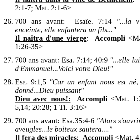
2:1-7; Mat. 2:1-
6>
700 ans avant: Esaïe. 7:14
"
...la 
enceinte, elle enfantera un fils...
"
Il naîtra d
'
une vierge
:
Accompli
<
Ma
1:26-35
>
700 ans avant: Esa. 7:14; 40:9
"
...elle l
d
'
Emmanuel...Voici votre Dieu!
"
Esa. 9:1,5
"
Car un enfant nous est né, 
donné...Dieu puissant
"
Dieu avec nous!
:
Accompli
<
Mat. 1:
5,14; 20:28; 1 Ti. 3:16
>
700 ans avant: Esa.35:4-6
"
Alors s
'
ouvri
aveugles...le boiteux sautera....
"
Il fera des miracles
:
A
ccompli
<
Mat. 4