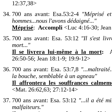
12:37,38
>
700 ans avant: Esa.53:2-4
"
Méprisé e
hommes...nous l
'
avons dédaigné...
"
Méprisé
:
Accompli
<
Luc 4:16-30; Jean
700 ans avant: Esa. 53:12
"
Il s
'
est liv
mort...
"
Il se livrera lui-même à la mort
:
26:50-56; Jean 18:1-9; 19:9-12
>
700 ans avant: Esa. 53:7,8
"
...maltraité.
la bouche, semblable à un agneau
"
Il affrontera les souffrances calmem
<
Mat. 26:62,63; 27:12-14
>
700 ans avant: Esa. 53:12
"
...il a été 
malfaiteurs.
"