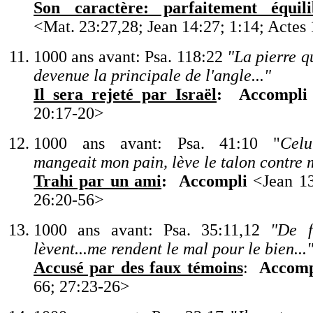
Son caractère: parfaitement équili
<
Mat. 23:27,28; Jean 14:27; 1:14; Actes
1000 ans avant: Psa. 118:22
"
La pierre q
devenue la principale de l
'
angle...
"
Il sera rejeté par Israël
:
Accompli
20:17-20
>
1000 ans avant:
P
sa. 41:10
"
Celu
mangeait mon pain, lève le talon contre 
Trahi par un ami
:
Accompli
<
Jean 13
26:20-56>
1000 ans avant: Psa. 35:11,12
"
De f
lèvent...me rendent le mal pour le bien...
Accusé par des faux témoins
:
Accomp
66; 27:23-26
>