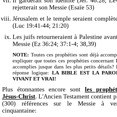
Il garderait son identité (Jér. 46:28; Lé
rejetterait son Messie (Esaïe 53)
Jérusalem et le temple seraient complèt
(Luc 19:41-44; 21:20)
Les juifs retourneraient à Palestine avan
Messie (Ez 36:24; 37:1-4; 38
,39)
NOTE:
Toutes ces prophéties sont déjà accompl
expliquer que toutes ces prophéties concernant I
accomplies jusque dans les plus petits détails? 
réponse logique:
LA BIBLE EST LA PARO
VIVANT ET VRAI!
Plus étonnantes encore sont
les prophé
Jésus
-
Christ
. L
'
Ancien Testament contient pl
(300)
référence
s
sur le
Messie à ven
cinquantaine: